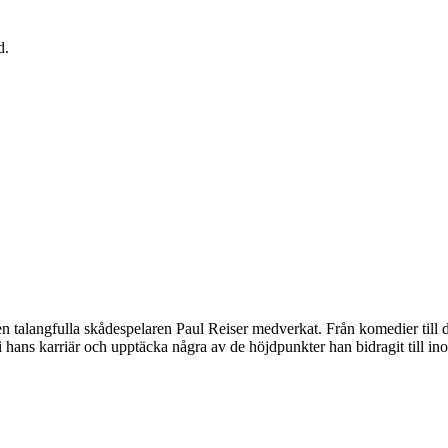
d.
den talangfulla skådespelaren Paul Reiser medverkat. Från komedier till 
 hans karriär och upptäcka några av de höjdpunkter han bidragit till in