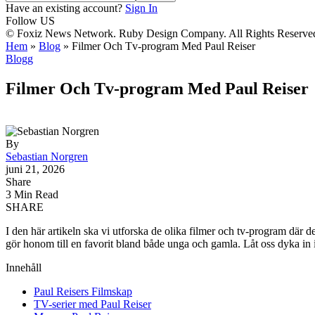
Have an existing account?
Sign In
Follow US
© Foxiz News Network. Ruby Design Company. All Rights Reserve
Hem
»
Blog
»
Filmer Och Tv-program Med Paul Reiser
Blogg
Filmer Och Tv-program Med Paul Reiser
By
Sebastian Norgren
juni 21, 2026
Share
3 Min Read
SHARE
I den här artikeln ska vi utforska de olika filmer och tv-program där 
gör honom till en favorit bland både unga och gamla. Låt oss dyka in i
Innehåll
Paul Reisers Filmskap
TV-serier med Paul Reiser