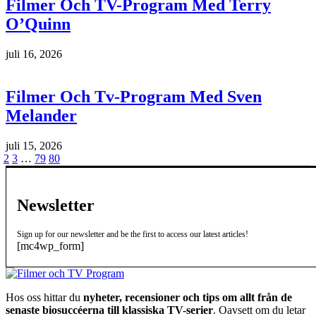
Filmer Och TV-Program Med Terry
O’Quinn
juli 16, 2026
Filmer Och Tv-Program Med Sven
Melander
juli 15, 2026
1
2
3
…
79
80
Newsletter
Sign up for our newsletter and be the first to access our latest articles!
[mc4wp_form]
Hos oss hittar du
nyheter, recensioner och tips om allt från de
senaste biosuccéerna till klassiska TV-serier
. Oavsett om du letar