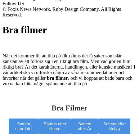
Follow US
© Foxiz News Network. Ruby Design Company. All Rights
Reserved.
Bra filmer
När det kommer till att titta på film finns det få saker som slår
känslan av att förlora sig i en riktigt bra film. Men vad gör en film
riktigt bra? Är det karaktärerna, handlingen, eller kanske musiken? I
vår artikel ska vi utforska några av våra rekommendationer och
favoriter när det gäller
bra filmer
, och vi hoppas att både barn och
vuxna kan hitta något spännande att titta på.
Bra Filmer
Sortera
Sortera efter
Sortera
Sortera efter
efter Titel
Genre
efter År
Betyg