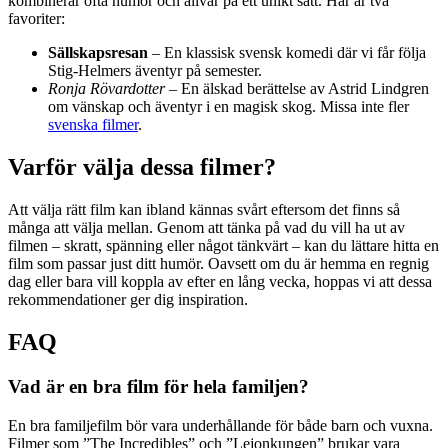
kombinerar ofta humor och allvar på ett unikt sätt. Här är två
favoriter:
Sällskapsresan
– En klassisk svensk komedi där vi får följa
Stig-Helmers äventyr på semester.
Ronja Rövardotter
– En älskad berättelse av Astrid Lindgren
om vänskap och äventyr i en magisk skog. Missa inte fler
svenska filmer
.
Varför välja dessa filmer?
Att välja rätt film kan ibland kännas svårt eftersom det finns så
många att välja mellan. Genom att tänka på vad du vill ha ut av
filmen – skratt, spänning eller något tänkvärt – kan du lättare hitta en
film som passar just ditt humör. Oavsett om du är hemma en regnig
dag eller bara vill koppla av efter en lång vecka, hoppas vi att dessa
rekommendationer ger dig inspiration.
FAQ
Vad är en bra film för hela familjen?
En bra familjefilm bör vara underhållande för både barn och vuxna.
Filmer som ”The Incredibles” och ”Lejonkungen” brukar vara