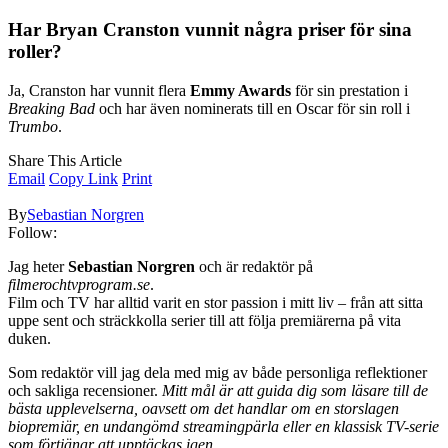
Har Bryan Cranston vunnit några priser för sina
roller?
Ja, Cranston har vunnit flera
Emmy Awards
för sin prestation i
Breaking Bad
och har även nominerats till en Oscar för sin roll i
Trumbo
.
Share This Article
Email
Copy Link
Print
By
Sebastian Norgren
Follow:
Jag heter
Sebastian Norgren
och är redaktör på
filmerochtvprogram.se
.
Film och TV har alltid varit en stor passion i mitt liv – från att sitta
uppe sent och sträckkolla serier till att följa premiärerna på vita
duken.
Som redaktör vill jag dela med mig av både personliga reflektioner
och sakliga recensioner.
Mitt mål är att guida dig som läsare till de
bästa upplevelserna, oavsett om det handlar om en storslagen
biopremiär, en undangömd streamingpärla eller en klassisk TV-serie
som förtjänar att upptäckas igen.