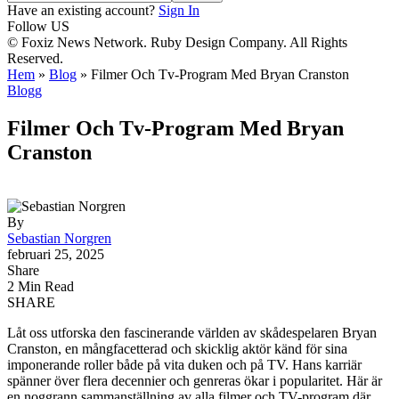
Have an existing account?
Sign In
Follow US
© Foxiz News Network. Ruby Design Company. All Rights
Reserved.
Hem
»
Blog
»
Filmer Och Tv-Program Med Bryan Cranston
Blogg
Filmer Och Tv-Program Med Bryan
Cranston
By
Sebastian Norgren
februari 25, 2025
Share
2 Min Read
SHARE
Låt oss utforska den fascinerande världen av skådespelaren Bryan
Cranston, en mångfacetterad och skicklig aktör känd för sina
imponerande roller både på vita duken och på TV. Hans karriär
spänner över flera decennier och genreras ökar i popularitet. Här är
en noggrann sammanställning av alla filmer och TV-program där