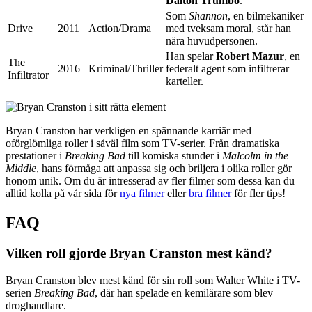
Dalton Trumbo
.
Som
Shannon
, en bilmekaniker
Drive
2011
Action/Drama
med tveksam moral, står han
nära huvudpersonen.
Han spelar
Robert Mazur
, en
The
2016
Kriminal/Thriller
federalt agent som infiltrerar
Infiltrator
karteller.
Bryan Cranston har verkligen en spännande karriär med
oförglömliga roller i såväl film som TV-serier. Från dramatiska
prestationer i
Breaking Bad
till komiska stunder i
Malcolm in the
Middle
, hans förmåga att anpassa sig och briljera i olika roller gör
honom unik. Om du är intresserad av fler filmer som dessa kan du
alltid kolla på vår sida för
nya filmer
eller
bra filmer
för fler tips!
FAQ
Vilken roll gjorde Bryan Cranston mest känd?
Bryan Cranston blev mest känd för sin roll som Walter White i TV-
serien
Breaking Bad
, där han spelade en kemilärare som blev
droghandlare.