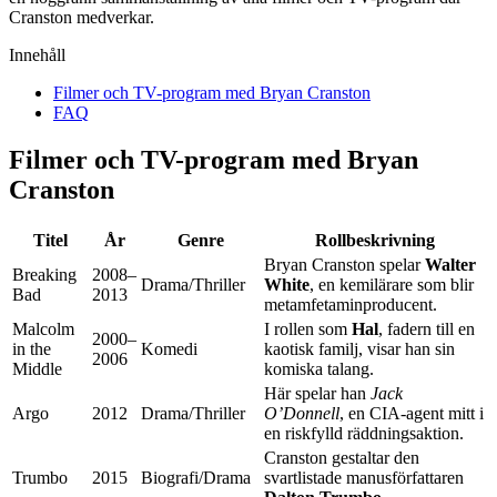
Cranston medverkar.
Innehåll
Filmer och TV-program med Bryan Cranston
FAQ
Filmer och TV-program med Bryan
Cranston
Titel
År
Genre
Rollbeskrivning
Bryan Cranston spelar
Walter
Breaking
2008–
Drama/Thriller
White
, en kemilärare som blir
Bad
2013
metamfetaminproducent.
Malcolm
I rollen som
Hal
, fadern till en
2000–
in the
Komedi
kaotisk familj, visar han sin
2006
Middle
komiska talang.
Här spelar han
Jack
Argo
2012
Drama/Thriller
O’Donnell
, en CIA-agent mitt i
en riskfylld räddningsaktion.
Cranston gestaltar den
Trumbo
2015
Biografi/Drama
svartlistade manusförfattaren