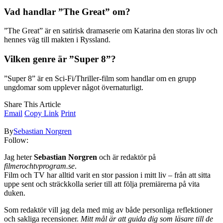
Vad handlar ”The Great” om?
”The Great” är en satirisk dramaserie om Katarina den storas liv och
hennes väg till makten i Ryssland.
Vilken genre är ”Super 8”?
”Super 8” är en Sci-Fi/Thriller-film som handlar om en grupp
ungdomar som upplever något övernaturligt.
Share This Article
Email
Copy Link
Print
By
Sebastian Norgren
Follow:
Jag heter
Sebastian Norgren
och är redaktör på
filmerochtvprogram.se
.
Film och TV har alltid varit en stor passion i mitt liv – från att sitta
uppe sent och sträckkolla serier till att följa premiärerna på vita
duken.
Som redaktör vill jag dela med mig av både personliga reflektioner
och sakliga recensioner.
Mitt mål är att guida dig som läsare till de