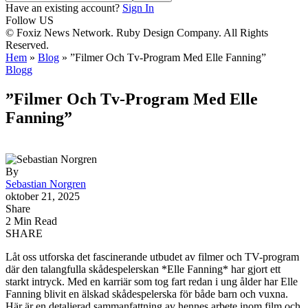
Have an existing account?
Sign In
Follow US
© Foxiz News Network. Ruby Design Company. All Rights
Reserved.
Hem
»
Blog
»
”Filmer Och Tv-Program Med Elle Fanning”
Blogg
”Filmer Och Tv-Program Med Elle
Fanning”
By
Sebastian Norgren
oktober 21, 2025
Share
2 Min Read
SHARE
Låt oss utforska det fascinerande utbudet av filmer och TV-program
där den talangfulla skådespelerskan *Elle Fanning* har gjort ett
starkt intryck. Med en karriär som tog fart redan i ung ålder har Elle
Fanning blivit en älskad skådespelerska för både barn och vuxna.
Här är en detaljerad sammanfattning av hennes arbete inom film och