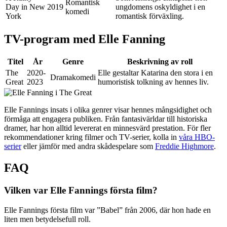
Romantisk
Day in New
2019
ungdomens oskyldighet i en
komedi
York
romantisk förväxling.
TV-program med Elle Fanning
Titel
År
Genre
Beskrivning av roll
The
2020-
Elle gestaltar Katarina den stora i en
Dramakomedi
Great
2023
humoristisk tolkning av hennes liv.
Elle Fannings insats i olika genrer visar hennes mångsidighet och
förmåga att engagera publiken. Från fantasivärldar till historiska
dramer, har hon alltid levererat en minnesvärd prestation. För fler
rekommendationer kring filmer och TV-serier, kolla in
våra HBO-
serier
eller jämför med andra skådespelare som
Freddie Highmore
.
FAQ
Vilken var Elle Fannings första film?
Elle Fannings första film var ”Babel” från 2006, där hon hade en
liten men betydelsefull roll.