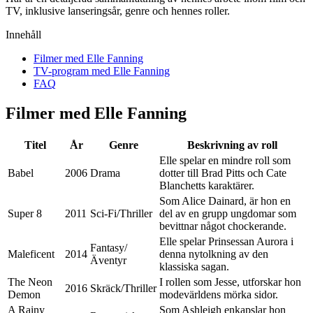
TV, inklusive lanseringsår, genre och hennes roller.
Innehåll
Filmer med Elle Fanning
TV-program med Elle Fanning
FAQ
Filmer med Elle Fanning
Titel
År
Genre
Beskrivning av roll
Elle spelar en mindre roll som
Babel
2006
Drama
dotter till Brad Pitts och Cate
Blanchetts karaktärer.
Som Alice Dainard, är hon en
Super 8
2011
Sci-Fi/Thriller
del av en grupp ungdomar som
bevittnar något chockerande.
Elle spelar Prinsessan Aurora i
Fantasy/
Maleficent
2014
denna nytolkning av den
Äventyr
klassiska sagan.
The Neon
I rollen som Jesse, utforskar hon
2016
Skräck/Thriller
Demon
modevärldens mörka sidor.
A Rainy
Som Ashleigh enkapslar hon