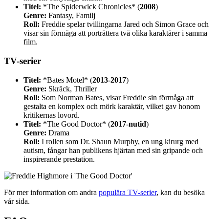
Titel:
*The Spiderwick Chronicles* (
2008
)
Genre:
Fantasy, Familj
Roll:
Freddie spelar tvillingarna Jared och Simon Grace och
visar sin förmåga att porträttera två olika karaktärer i samma
film.
TV-serier
Titel:
*Bates Motel* (
2013-2017
)
Genre:
Skräck, Thriller
Roll:
Som Norman Bates, visar Freddie sin förmåga att
gestalta en komplex och mörk karaktär, vilket gav honom
kritikernas lovord.
Titel:
*The Good Doctor* (
2017-nutid
)
Genre:
Drama
Roll:
I rollen som Dr. Shaun Murphy, en ung kirurg med
autism, fångar han publikens hjärtan med sin gripande och
inspirerande prestation.
För mer information om andra
populära TV-serier
, kan du besöka
vår sida.