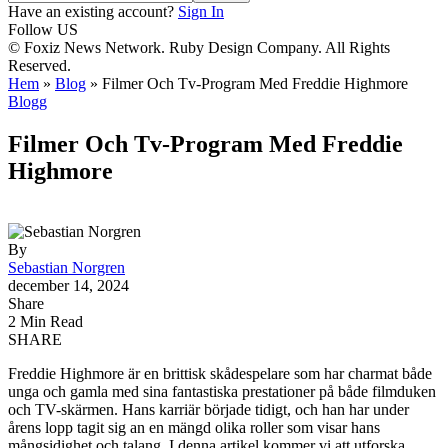
Have an existing account?
Sign In
Follow US
© Foxiz News Network. Ruby Design Company. All Rights
Reserved.
Hem
»
Blog
»
Filmer Och Tv-Program Med Freddie Highmore
Blogg
Filmer Och Tv-Program Med Freddie
Highmore
By
Sebastian Norgren
december 14, 2024
Share
2 Min Read
SHARE
Freddie Highmore är en brittisk skådespelare som har charmat både
unga och gamla med sina fantastiska prestationer på både filmduken
och TV-skärmen. Hans karriär började tidigt, och han har under
årens lopp tagit sig an en mängd olika roller som visar hans
mångsidighet och talang. I denna artikel kommer vi att utforska