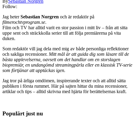
By
Sebastian Norgren
Follow:
Jag heter
Sebastian Norgren
och är redaktör på
filmerochtvprogram.se
.
Film och TV har alltid varit en stor passion i mitt liv – från att sitta
uppe sent och sträckkolla serier till att följa premiärerna på vita
duken.
Som redaktör vill jag dela med mig av både personliga reflektioner
och sakliga recensioner.
Mitt mål är att guida dig som läsare till de
bästa upplevelserna, oavsett om det handlar om en storslagen
biopremiär, en undangömd streamingpärla eller en klassisk TV-serie
som förtjänar att upptäckas igen.
Jag tror på ärliga omdömen, inspirerande texter och att alltid sätta
publiken i första rummet. Här på sajten hittar du mina recensioner,
artiklar och tips – alltid skrivna med hjärta för berättelsernas kraft.
Populärt just nu