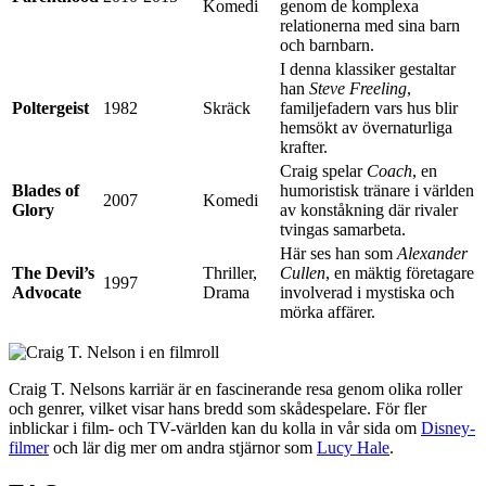
Komedi
genom de komplexa
relationerna med sina barn
och barnbarn.
I denna klassiker gestaltar
han
Steve Freeling
,
Poltergeist
1982
Skräck
familjefadern vars hus blir
hemsökt av övernaturliga
krafter.
Craig spelar
Coach
, en
Blades of
humoristisk tränare i världen
2007
Komedi
Glory
av konståkning där rivaler
tvingas samarbeta.
Här ses han som
Alexander
The Devil’s
Thriller,
Cullen
, en mäktig företagare
1997
Advocate
Drama
involverad i mystiska och
mörka affärer.
Craig T. Nelsons karriär är en fascinerande resa genom olika roller
och genrer, vilket visar hans bredd som skådespelare. För fler
inblickar i film- och TV-världen kan du kolla in vår sida om
Disney-
filmer
och lär dig mer om andra stjärnor som
Lucy Hale
.