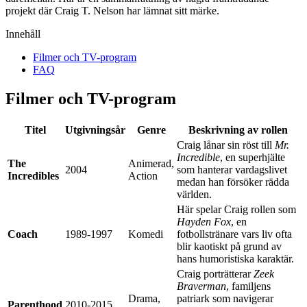
projekt där Craig T. Nelson har lämnat sitt märke.
Innehåll
Filmer och TV-program
FAQ
Filmer och TV-program
Titel
Utgivningsår
Genre
Beskrivning av rollen
Craig lånar sin röst till
Mr.
Incredible
, en superhjälte
The
Animerad,
2004
som hanterar vardagslivet
Incredibles
Action
medan han försöker rädda
världen.
Här spelar Craig rollen som
Hayden Fox
, en
Coach
1989-1997
Komedi
fotbollstränare vars liv ofta
blir kaotiskt på grund av
hans humoristiska karaktär.
Craig porträtterar
Zeek
Braverman
, familjens
Drama,
patriark som navigerar
Parenthood
2010-2015