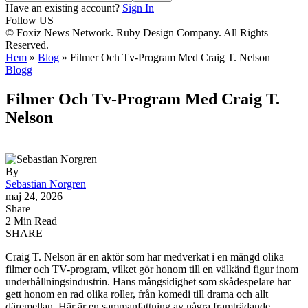
Have an existing account?
Sign In
Follow US
© Foxiz News Network. Ruby Design Company. All Rights
Reserved.
Hem
»
Blog
»
Filmer Och Tv-Program Med Craig T. Nelson
Blogg
Filmer Och Tv-Program Med Craig T.
Nelson
By
Sebastian Norgren
maj 24, 2026
Share
2 Min Read
SHARE
Craig T. Nelson är en aktör som har medverkat i en mängd olika
filmer och TV-program, vilket gör honom till en välkänd figur inom
underhållningsindustrin. Hans mångsidighet som skådespelare har
gett honom en rad olika roller, från komedi till drama och allt
däremellan. Här är en sammanfattning av några framträdande