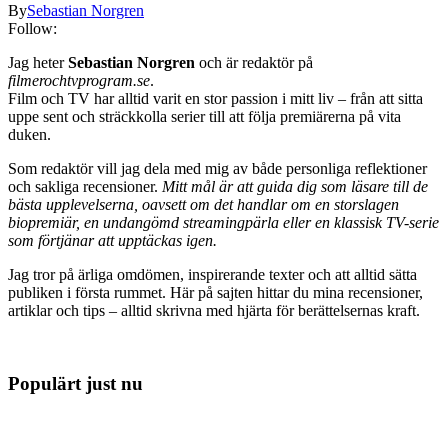
By
Sebastian Norgren
Follow:
Jag heter
Sebastian Norgren
och är redaktör på
filmerochtvprogram.se
.
Film och TV har alltid varit en stor passion i mitt liv – från att sitta
uppe sent och sträckkolla serier till att följa premiärerna på vita
duken.
Som redaktör vill jag dela med mig av både personliga reflektioner
och sakliga recensioner.
Mitt mål är att guida dig som läsare till de
bästa upplevelserna, oavsett om det handlar om en storslagen
biopremiär, en undangömd streamingpärla eller en klassisk TV-serie
som förtjänar att upptäckas igen.
Jag tror på ärliga omdömen, inspirerande texter och att alltid sätta
publiken i första rummet. Här på sajten hittar du mina recensioner,
artiklar och tips – alltid skrivna med hjärta för berättelsernas kraft.
Populärt just nu