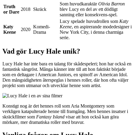
Som huvudkaraktär
Olivia Barron
Truth
2018
Skräck
blev Lucy en del av ett dödligt
or Dare
sanning eller konsekvens-spel.
Lucy spelade huvudrollen som
Katy
Katy
Komedi-
Keene
, en aspirerande modedesigner i
2020
Keene
Drama
New York City, i denna charmiga
serie.
Vad gör Lucy Hale unik?
Lucy Hale har inte bara en talang för skådespeleri; hon har också en
fantastisk sångröst. Många känner inte till att hon faktiskt började
som en deltagare i American Juniors, en spinoff av American Idol.
Den mångsidigheten återspeglas i hennes roller, där hon ofta väljer
projekt som utmanar och utvecklar henne som artist.
Konstigt nog är det hennes roll som Aria Montgomery som
verkligen katapulterade henne till framgång. Men hennes insatser i
skräckfilmer som
Fantasy Island
visar att hon också kan göra
mörkare, mer dramatiska roller med bravur.