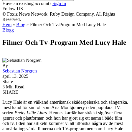
Have an existing account?
Sign In
Follow US
© Foxiz News Network. Ruby Design Company. All Rights
Reserved.
Hem
»
Blog
»
Filmer Och Tv-Program Med Lucy Hale
Blogg
Filmer Och Tv-Program Med Lucy Hale
By
Sebastian Norgren
april 13, 2025
Share
3 Min Read
SHARE
Lucy Hale är en välkänd amerikansk skådespelerska och sångerska,
mest känd för sin roll som Aria Montgomery i den populära TV-
serien
Pretty Little Liars
. Hennes karriär har sträckt sig över flera
genrer och plattformar, och hon har gjort sig ett namn i både film
och tv. I den här artikeln kommer vi att utforska några av de mest
anmärkningsvärda filmerna och TV-programmen som Lucy Hale