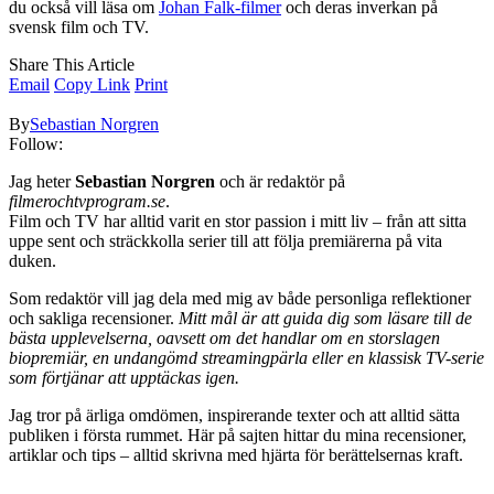
du också vill läsa om
Johan Falk-filmer
och deras inverkan på
svensk film och TV.
Share This Article
Email
Copy Link
Print
By
Sebastian Norgren
Follow:
Jag heter
Sebastian Norgren
och är redaktör på
filmerochtvprogram.se
.
Film och TV har alltid varit en stor passion i mitt liv – från att sitta
uppe sent och sträckkolla serier till att följa premiärerna på vita
duken.
Som redaktör vill jag dela med mig av både personliga reflektioner
och sakliga recensioner.
Mitt mål är att guida dig som läsare till de
bästa upplevelserna, oavsett om det handlar om en storslagen
biopremiär, en undangömd streamingpärla eller en klassisk TV-serie
som förtjänar att upptäckas igen.
Jag tror på ärliga omdömen, inspirerande texter och att alltid sätta
publiken i första rummet. Här på sajten hittar du mina recensioner,
artiklar och tips – alltid skrivna med hjärta för berättelsernas kraft.