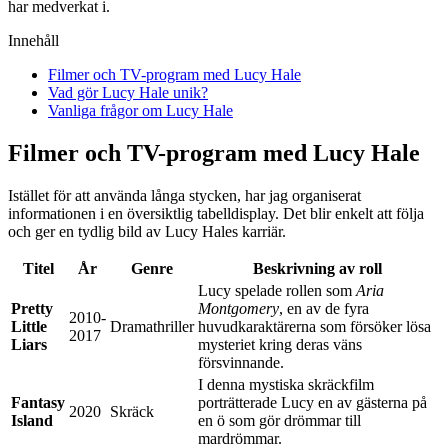
har medverkat i.
Innehåll
Filmer och TV-program med Lucy Hale
Vad gör Lucy Hale unik?
Vanliga frågor om Lucy Hale
Filmer och TV-program med Lucy Hale
Istället för att använda långa stycken, har jag organiserat
informationen i en översiktlig tabelldisplay. Det blir enkelt att följa
och ger en tydlig bild av Lucy Hales karriär.
Titel
År
Genre
Beskrivning av roll
Lucy spelade rollen som
Aria
Pretty
Montgomery
, en av de fyra
2010-
Little
Dramathriller
huvudkaraktärerna som försöker lösa
2017
Liars
mysteriet kring deras väns
försvinnande.
I denna mystiska skräckfilm
Fantasy
porträtterade Lucy en av gästerna på
2020
Skräck
Island
en ö som gör drömmar till
mardrömmar.