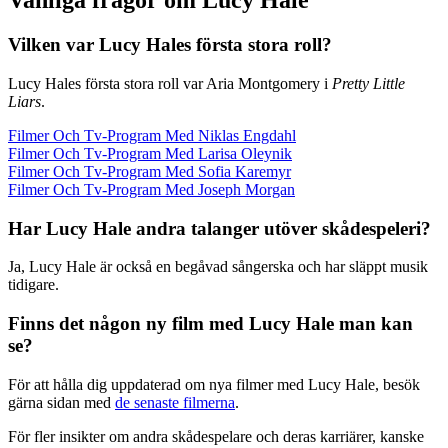
Vanliga frågor om Lucy Hale
Vilken var Lucy Hales första stora roll?
Lucy Hales första stora roll var Aria Montgomery i
Pretty Little
Liars
.
Filmer Och Tv-Program Med Niklas Engdahl
Filmer Och Tv-Program Med Larisa Oleynik
Filmer Och Tv-Program Med Sofia Karemyr
Filmer Och Tv-Program Med Joseph Morgan
Har Lucy Hale andra talanger utöver skådespeleri?
Ja, Lucy Hale är också en begåvad sångerska och har släppt musik
tidigare.
Finns det någon ny film med Lucy Hale man kan
se?
För att hålla dig uppdaterad om nya filmer med Lucy Hale, besök
gärna sidan med
de senaste filmerna
.
För fler insikter om andra skådespelare och deras karriärer, kanske