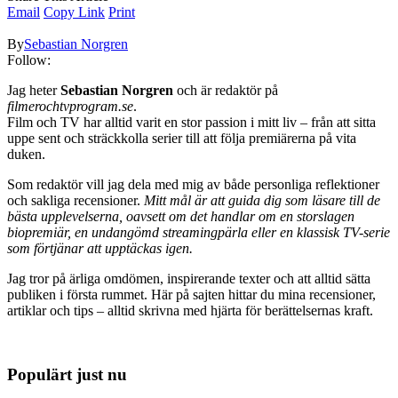
Email
Copy Link
Print
By
Sebastian Norgren
Follow:
Jag heter
Sebastian Norgren
och är redaktör på
filmerochtvprogram.se
.
Film och TV har alltid varit en stor passion i mitt liv – från att sitta
uppe sent och sträckkolla serier till att följa premiärerna på vita
duken.
Som redaktör vill jag dela med mig av både personliga reflektioner
och sakliga recensioner.
Mitt mål är att guida dig som läsare till de
bästa upplevelserna, oavsett om det handlar om en storslagen
biopremiär, en undangömd streamingpärla eller en klassisk TV-serie
som förtjänar att upptäckas igen.
Jag tror på ärliga omdömen, inspirerande texter och att alltid sätta
publiken i första rummet. Här på sajten hittar du mina recensioner,
artiklar och tips – alltid skrivna med hjärta för berättelsernas kraft.
Populärt just nu