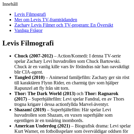
Innehåll
Levis Filmografi
Mer om Levis TV-framträdanden
Zachary Levis Filmer och TV-program: En Översikt
Vanliga Frågor
Levis Filmografi
Chuck (2007-2012)
– Action/Komedi: I denna TV-serie
spelar Zachary Levi huvudrollen som Chuck Bartowski.
Chuck är en vanlig kille vars liv förändras när han oavsiktligt
blir CIA-agent.
Tangled (2010)
– Animerad familjefilm: Zachary ger sin röst
till karaktären Flynn Rider, en charmig tjuv som hjälper
Rapunzel att fly från sitt torn.
Thor: The Dark World (2013)
och
Thor: Ragnarok
(2017)
– Superhjältefilm: Levi spelar Fandral, en av Thors
trogna krigare i dessa actionfyllda Marvel-äventyr.
Shazam! (2019)
– Superhjältefilm: Här spelar Levi
huvudrollen som Shazam, en vuxen superhjälte som
egentligen är en tonåring inombords.
American Underdog (2021)
– Biografisk drama: Levi spelar
Kurt Warner, en fotbollsspelare som överväldigar oddsen för