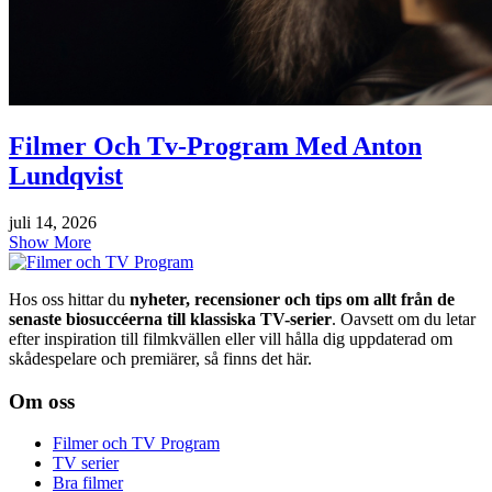
Filmer Och Tv-Program Med Anton
Lundqvist
juli 14, 2026
Show More
Hos oss hittar du
nyheter, recensioner och tips om allt från de
senaste biosuccéerna till klassiska TV-serier
. Oavsett om du letar
efter inspiration till filmkvällen eller vill hålla dig uppdaterad om
skådespelare och premiärer, så finns det här.
Om oss
Filmer och TV Program
TV serier
Bra filmer