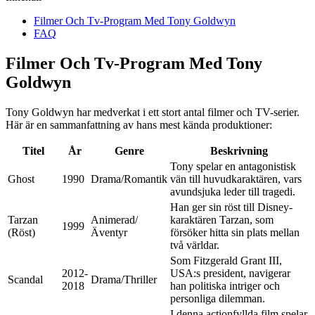
Filmer Och Tv-Program Med Tony Goldwyn
FAQ
Filmer Och Tv-Program Med Tony
Goldwyn
Tony Goldwyn har medverkat i ett stort antal filmer och TV-serier.
Här är en sammanfattning av hans mest kända produktioner:
Titel
År
Genre
Beskrivning
Tony spelar en antagonistisk
Ghost
1990
Drama/Romantik
vän till huvudkaraktären, vars
avundsjuka leder till tragedi.
Han ger sin röst till Disney-
Tarzan
Animerad/
karaktären Tarzan, som
1999
(Röst)
Äventyr
försöker hitta sin plats mellan
två världar.
Som Fitzgerald Grant III,
2012-
USA:s president, navigerar
Scandal
Drama/Thriller
2018
han politiska intriger och
personliga dilemman.
I denna actionfyllda film spelar