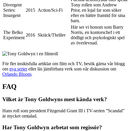
Divergent
Tony rollen som Andrew
Series:
2015
Action/Sci-Fi
Prior, en lojal far som söker
Insurgent
efter en bättre framtid för sina
barn.
Här ser vi honom som Barry
The Belko
Norris, en kontorschef i ett
2016
Skräck/Thriller
Experiment
dödligt och psykologiskt spel
av överlevnad.
För fler insiktsfulla artiklar om film och TV, besök gärna vår blogg
om
nya serier
eller läs jämförbara verk som vår diskussion om
Orlando Bloom
.
FAQ
Vilket är Tony Goldwyns mest kända verk?
Hans roll som president Fitzgerald Grant III i TV-serien ”Scandal”
är mycket omtalad.
Har Tony Goldwyn arbetat som regissör?