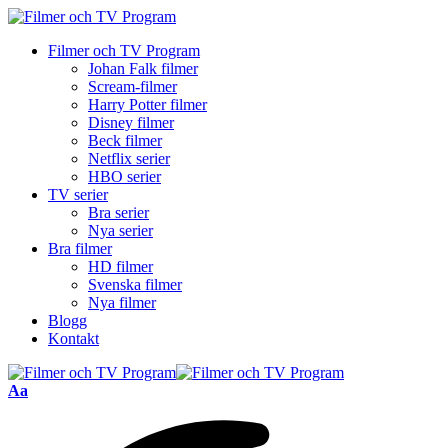
Filmer och TV Program
Johan Falk filmer
Scream-filmer
Harry Potter filmer
Disney filmer
Beck filmer
Netflix serier
HBO serier
TV serier
Bra serier
Nya serier
Bra filmer
HD filmer
Svenska filmer
Nya filmer
Blogg
Kontakt
Font
Aa
Resizer