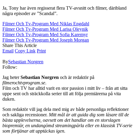
Ja, Tony har även regisserat flera TV-avsnitt och filmer, däribland
några episoder av ”Scandal”.
Filmer Och Tv-Program Med Niklas Engdahl
Filmer Och Tv-Program Med Larisa Oleynik
Filmer Och Tv-Program Med Sofia Karemyr
Filmer Och Tv-Program Med Joseph Morgan
Share This Article
Email
Copy Link
Print
By
Sebastian Norgren
Follow:
Jag heter
Sebastian Norgren
och är redaktör på
filmerochtvprogram.se
.
Film och TV har alltid varit en stor passion i mitt liv – från att sitta
uppe sent och sträckkolla serier till att följa premiärerna på vita
duken.
Som redaktör vill jag dela med mig av både personliga reflektioner
och sakliga recensioner.
Mitt mål är att guida dig som läsare till de
bästa upplevelserna, oavsett om det handlar om en storslagen
biopremiär, en undangömd streamingpärla eller en klassisk TV-serie
som förtjänar att upptäckas igen.