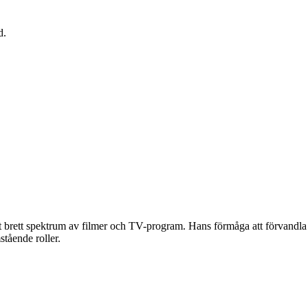
d.
t brett spektrum av filmer och TV-program. Hans förmåga att förvandla si
stående roller.