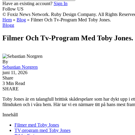
Have an existing account?
Sign In
Follow US
© Foxiz News Network. Ruby Design Company. All Rights Reserve
Hem
»
Blog
»
Filmer Och Tv-Program Med Toby Jones.
Blogg
Filmer Och Tv-Program Med Toby Jones.
By
Sebastian Norgren
juni 11, 2026
Share
3 Min Read
SHARE
Toby Jones är en talangfull brittisk skådespelare som har dykt upp i et
filmduken och i våra hem. Här tar vi en närmare titt på hans mest fram
Innehåll
Filmer med Toby Jones
TV-program med Toby Jones