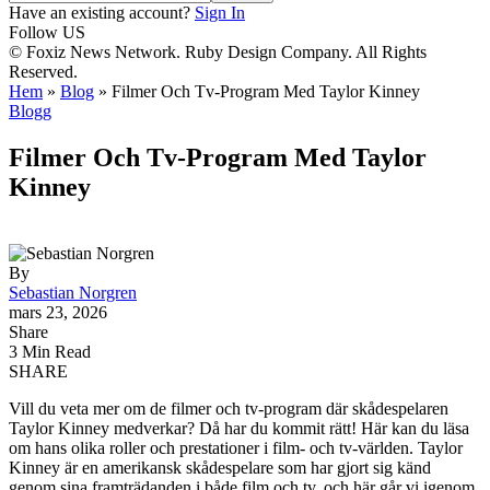
Have an existing account?
Sign In
Follow US
© Foxiz News Network. Ruby Design Company. All Rights
Reserved.
Hem
»
Blog
»
Filmer Och Tv-Program Med Taylor Kinney
Blogg
Filmer Och Tv-Program Med Taylor
Kinney
By
Sebastian Norgren
mars 23, 2026
Share
3 Min Read
SHARE
Vill du veta mer om de filmer och tv-program där skådespelaren
Taylor Kinney medverkar? Då har du kommit rätt! Här kan du läsa
om hans olika roller och prestationer i film- och tv-världen. Taylor
Kinney är en amerikansk skådespelare som har gjort sig känd
genom sina framträdanden i både film och tv, och här går vi igenom