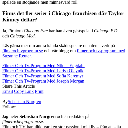
spelade en stödjande men minnesvärd roll.
Finns det fler serier i Chicago-franchisen där Taylor
Kinney deltar?
Ja, förutom
Chicago Fire
har han även gästspelat i
Chicago P.D.
och
Chicago Med
.
Läs gärna mer om andra kända skådespelare och deras verk på
filmerochtvprogram.se
och vår blogg om
filmer och tv-program med
Suzanne Reuter
.
Filmer Och Tv-Program Med Niklas Engdahl
Filmer Och Tv-Program Med Larisa Oleynik
Filmer Och Tv-Program Med Sofia Karemyr
Filmer Och Tv-Program Med Joseph Morgan
Share This Article
Email
Copy Link
Print
By
Sebastian Norgren
Follow:
Jag heter
Sebastian Norgren
och är redaktör på
filmerochtvprogram.se
.
Film och TV har alltid varit en stor passion i mitt liv – från att sitta