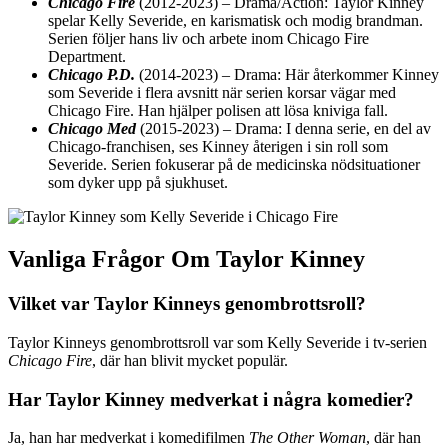
Chicago Fire
(2012-2023) – Drama/Action: Taylor Kinney
spelar Kelly Severide, en karismatisk och modig brandman.
Serien följer hans liv och arbete inom Chicago Fire
Department.
Chicago P.D.
(2014-2023) – Drama: Här återkommer Kinney
som Severide i flera avsnitt när serien korsar vägar med
Chicago Fire. Han hjälper polisen att lösa kniviga fall.
Chicago Med
(2015-2023) – Drama: I denna serie, en del av
Chicago-franchisen, ses Kinney återigen i sin roll som
Severide. Serien fokuserar på de medicinska nödsituationer
som dyker upp på sjukhuset.
Vanliga Frågor Om Taylor Kinney
Vilket var Taylor Kinneys genombrottsroll?
Taylor Kinneys genombrottsroll var som Kelly Severide i tv-serien
Chicago Fire
, där han blivit mycket populär.
Har Taylor Kinney medverkat i några komedier?
Ja, han har medverkat i komedifilmen
The Other Woman
, där han