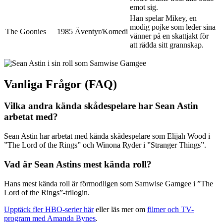
emot sig.
Han spelar Mikey, en
modig pojke som leder sina
The Goonies
1985
Äventyr/Komedi
vänner på en skattjakt för
att rädda sitt grannskap.
Vanliga Frågor (FAQ)
Vilka andra kända skådespelare har Sean Astin
arbetat med?
Sean Astin har arbetat med kända skådespelare som Elijah Wood i
”The Lord of the Rings” och Winona Ryder i ”Stranger Things”.
Vad är Sean Astins mest kända roll?
Hans mest kända roll är förmodligen som Samwise Gamgee i ”The
Lord of the Rings”-trilogin.
Upptäck fler HBO-serier här
eller läs mer om
filmer och TV-
program med Amanda Bynes
.