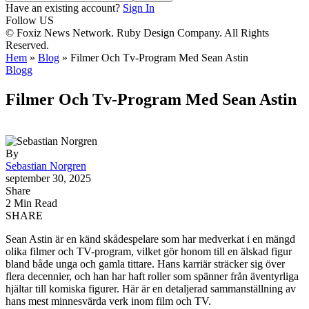
Have an existing account?
Sign In
Follow US
© Foxiz News Network. Ruby Design Company. All Rights
Reserved.
Hem
»
Blog
»
Filmer Och Tv-Program Med Sean Astin
Blogg
Filmer Och Tv-Program Med Sean Astin
By
Sebastian Norgren
september 30, 2025
Share
2 Min Read
SHARE
Sean Astin är en känd skådespelare som har medverkat i en mängd
olika filmer och TV-program, vilket gör honom till en älskad figur
bland både unga och gamla tittare. Hans karriär sträcker sig över
flera decennier, och han har haft roller som spänner från äventyrliga
hjältar till komiska figurer. Här är en detaljerad sammanställning av
hans mest minnesvärda verk inom film och TV.