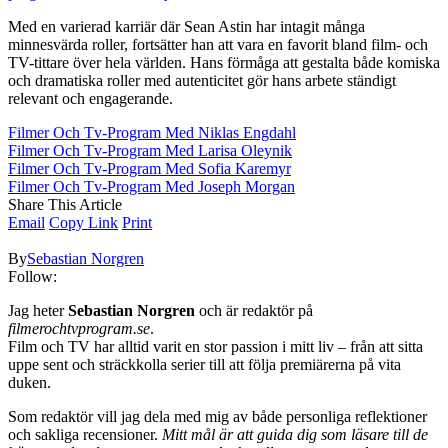
Med en varierad karriär där Sean Astin har intagit många
minnesvärda roller, fortsätter han att vara en favorit bland film- och
TV-tittare över hela världen. Hans förmåga att gestalta både komiska
och dramatiska roller med autenticitet gör hans arbete ständigt
relevant och engagerande.
Filmer Och Tv-Program Med Niklas Engdahl
Filmer Och Tv-Program Med Larisa Oleynik
Filmer Och Tv-Program Med Sofia Karemyr
Filmer Och Tv-Program Med Joseph Morgan
Share This Article
Email
Copy Link
Print
By
Sebastian Norgren
Follow:
Jag heter
Sebastian Norgren
och är redaktör på
filmerochtvprogram.se
.
Film och TV har alltid varit en stor passion i mitt liv – från att sitta
uppe sent och sträckkolla serier till att följa premiärerna på vita
duken.
Som redaktör vill jag dela med mig av både personliga reflektioner
och sakliga recensioner.
Mitt mål är att guida dig som läsare till de