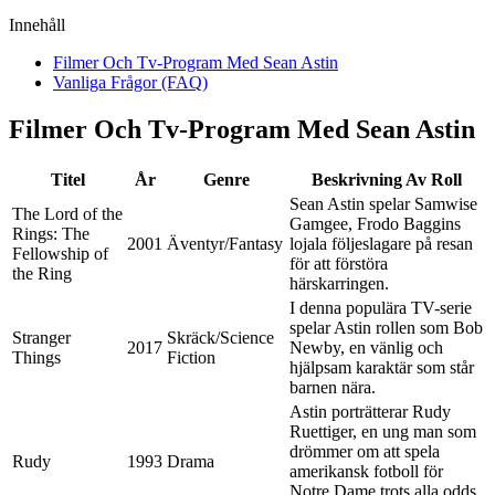
Innehåll
Filmer Och Tv-Program Med Sean Astin
Vanliga Frågor (FAQ)
Filmer Och Tv-Program Med Sean Astin
Titel
År
Genre
Beskrivning Av Roll
Sean Astin spelar Samwise
The Lord of the
Gamgee, Frodo Baggins
Rings: The
2001
Äventyr/Fantasy
lojala följeslagare på resan
Fellowship of
för att förstöra
the Ring
härskarringen.
I denna populära TV-serie
spelar Astin rollen som Bob
Stranger
Skräck/Science
2017
Newby, en vänlig och
Things
Fiction
hjälpsam karaktär som står
barnen nära.
Astin porträtterar Rudy
Ruettiger, en ung man som
drömmer om att spela
Rudy
1993
Drama
amerikansk fotboll för
Notre Dame trots alla odds