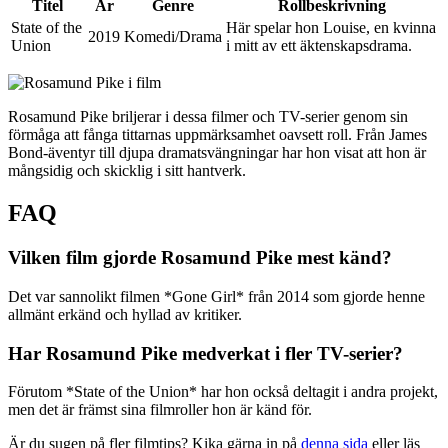
Titel
År
Genre
Rollbeskrivning
State of the
Här spelar hon Louise, en kvinna
2019
Komedi/Drama
Union
i mitt av ett äktenskapsdrama.
Rosamund Pike briljerar i dessa filmer och TV-serier genom sin
förmåga att fånga tittarnas uppmärksamhet oavsett roll. Från James
Bond-äventyr till djupa dramatsvängningar har hon visat att hon är
mångsidig och skicklig i sitt hantverk.
FAQ
Vilken film gjorde Rosamund Pike mest känd?
Det var sannolikt filmen *Gone Girl* från 2014 som gjorde henne
allmänt erkänd och hyllad av kritiker.
Har Rosamund Pike medverkat i fler TV-serier?
Förutom *State of the Union* har hon också deltagit i andra projekt,
men det är främst sina filmroller hon är känd för.
Är du sugen på fler filmtips? Kika gärna in på
denna sida
eller läs