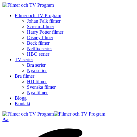
Filmer och TV Program
Johan Falk filmer
Scream-filmer
Harry Potter filmer
Disney filmer
Beck filmer
Netflix serier
HBO serier
TV serier
Bra serier
Nya serier
Bra filmer
HD filmer
Svenska filmer
Nya filmer
Blogg
Kontakt
Font
Aa
Resizer