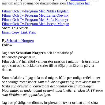
mer om andra spännande skådespelare som
Theo James här
.
Filmer Och Tv-Program Med Niklas Engdahl
Filmer Och Tv-Program Med Larisa Oleynik
Filmer Och Tv-Program Med Sofia Karemyr
Filmer Och Tv-Program Med Joseph Morgan
Share This Article
Email
Copy Link
Print
By
Sebastian Norgren
Follow:
Jag heter
Sebastian Norgren
och är redaktör på
filmerochtvprogram.se
.
Film och TV har alltid varit en stor passion i mitt liv – från att sitta
uppe sent och sträckkolla serier till att följa premiärerna på vita
duken.
Som redaktör vill jag dela med mig av både personliga reflektioner
och sakliga recensioner.
Mitt mål är att guida dig som läsare till de
bästa upplevelserna, oavsett om det handlar om en storslagen
biopremiär, en undangömd streamingpärla eller en klassisk TV-serie
som förtjänar att upptäckas igen.
Jag tror på ärliga omdömen, inspirerande texter och att alltid sätta