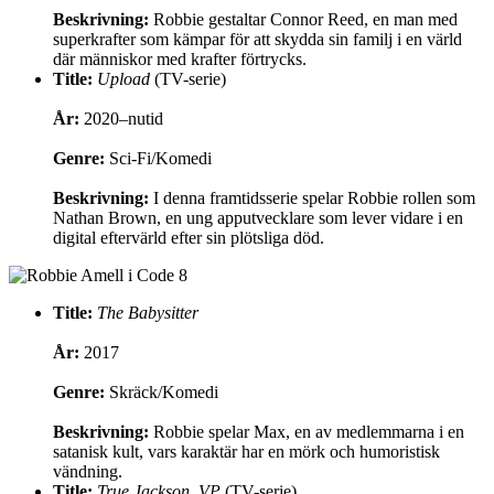
Beskrivning:
Robbie gestaltar Connor Reed, en man med
superkrafter som kämpar för att skydda sin familj i en värld
där människor med krafter förtrycks.
Title:
Upload
(TV-serie)
År:
2020–nutid
Genre:
Sci-Fi/Komedi
Beskrivning:
I denna framtidsserie spelar Robbie rollen som
Nathan Brown, en ung apputvecklare som lever vidare i en
digital eftervärld efter sin plötsliga död.
Title:
The Babysitter
År:
2017
Genre:
Skräck/Komedi
Beskrivning:
Robbie spelar Max, en av medlemmarna i en
satanisk kult, vars karaktär har en mörk och humoristisk
vändning.
Title:
True Jackson, VP
(TV-serie)