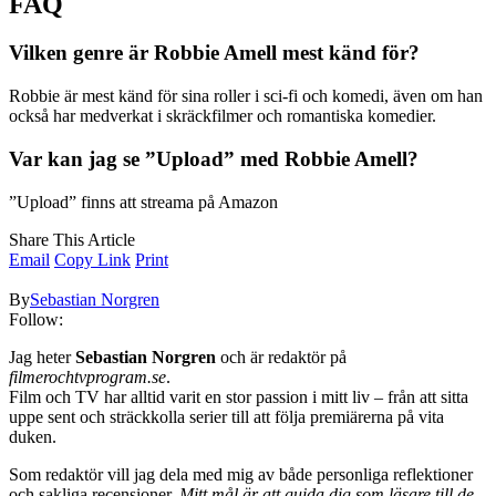
FAQ
Vilken genre är Robbie Amell mest känd för?
Robbie är mest känd för sina roller i sci-fi och komedi, även om han
också har medverkat i skräckfilmer och romantiska komedier.
Var kan jag se ”Upload” med Robbie Amell?
”Upload” finns att streama på Amazon
Share This Article
Email
Copy Link
Print
By
Sebastian Norgren
Follow:
Jag heter
Sebastian Norgren
och är redaktör på
filmerochtvprogram.se
.
Film och TV har alltid varit en stor passion i mitt liv – från att sitta
uppe sent och sträckkolla serier till att följa premiärerna på vita
duken.
Som redaktör vill jag dela med mig av både personliga reflektioner
och sakliga recensioner.
Mitt mål är att guida dig som läsare till de