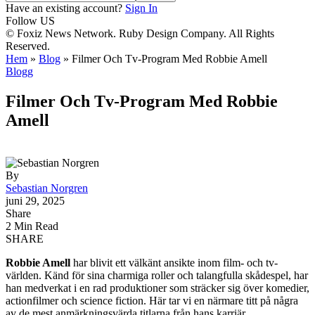
Have an existing account?
Sign In
Follow US
© Foxiz News Network. Ruby Design Company. All Rights
Reserved.
Hem
»
Blog
»
Filmer Och Tv-Program Med Robbie Amell
Blogg
Filmer Och Tv-Program Med Robbie
Amell
By
Sebastian Norgren
juni 29, 2025
Share
2 Min Read
SHARE
Robbie Amell
har blivit ett välkänt ansikte inom film- och tv-
världen. Känd för sina charmiga roller och talangfulla skådespel, har
han medverkat i en rad produktioner som sträcker sig över komedier,
actionfilmer och science fiction. Här tar vi en närmare titt på några
av de mest anmärkningsvärda titlarna från hans karriär.