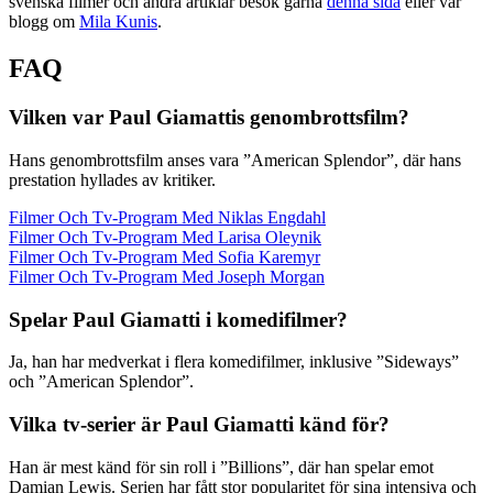
svenska filmer och andra artiklar besök gärna
denna sida
eller vår
blogg om
Mila Kunis
.
FAQ
Vilken var Paul Giamattis genombrottsfilm?
Hans genombrottsfilm anses vara ”American Splendor”, där hans
prestation hyllades av kritiker.
Filmer Och Tv-Program Med Niklas Engdahl
Filmer Och Tv-Program Med Larisa Oleynik
Filmer Och Tv-Program Med Sofia Karemyr
Filmer Och Tv-Program Med Joseph Morgan
Spelar Paul Giamatti i komedifilmer?
Ja, han har medverkat i flera komedifilmer, inklusive ”Sideways”
och ”American Splendor”.
Vilka tv-serier är Paul Giamatti känd för?
Han är mest känd för sin roll i ”Billions”, där han spelar emot
Damian Lewis. Serien har fått stor popularitet för sina intensiva och