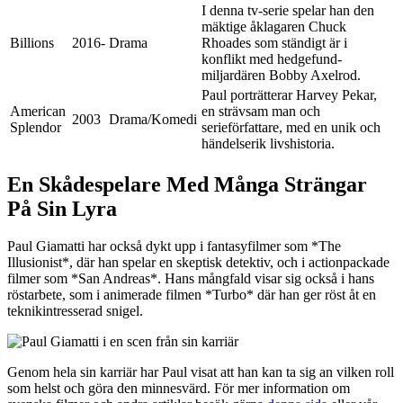
I denna tv-serie spelar han den
mäktige åklagaren Chuck
Billions
2016-
Drama
Rhoades som ständigt är i
konflikt med hedgefund-
miljardären Bobby Axelrod.
Paul porträtterar Harvey Pekar,
American
en strävsam man och
2003
Drama/Komedi
Splendor
serieförfattare, med en unik och
händelserik livshistoria.
En Skådespelare Med Många Strängar
På Sin Lyra
Paul Giamatti har också dykt upp i fantasyfilmer som *The
Illusionist*, där han spelar en skeptisk detektiv, och i actionpackade
filmer som *San Andreas*. Hans mångfald visar sig också i hans
röstarbete, som i animerade filmen *Turbo* där han ger röst åt en
teknikintresserad snigel.
Genom hela sin karriär har Paul visat att han kan ta sig an vilken roll
som helst och göra den minnesvärd. För mer information om