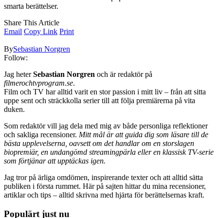
smarta berättelser.
Share This Article
Email
Copy Link
Print
By
Sebastian Norgren
Follow:
Jag heter
Sebastian Norgren
och är redaktör på
filmerochtvprogram.se
.
Film och TV har alltid varit en stor passion i mitt liv – från att sitta
uppe sent och sträckkolla serier till att följa premiärerna på vita
duken.
Som redaktör vill jag dela med mig av både personliga reflektioner
och sakliga recensioner.
Mitt mål är att guida dig som läsare till de
bästa upplevelserna, oavsett om det handlar om en storslagen
biopremiär, en undangömd streamingpärla eller en klassisk TV-serie
som förtjänar att upptäckas igen.
Jag tror på ärliga omdömen, inspirerande texter och att alltid sätta
publiken i första rummet. Här på sajten hittar du mina recensioner,
artiklar och tips – alltid skrivna med hjärta för berättelsernas kraft.
Populärt just nu