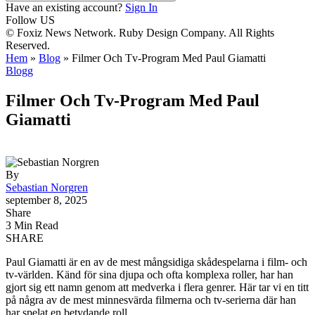
Have an existing account?
Sign In
Follow US
© Foxiz News Network. Ruby Design Company. All Rights
Reserved.
Hem
»
Blog
»
Filmer Och Tv-Program Med Paul Giamatti
Blogg
Filmer Och Tv-Program Med Paul
Giamatti
By
Sebastian Norgren
september 8, 2025
Share
3 Min Read
SHARE
Paul Giamatti är en av de mest mångsidiga skådespelarna i film- och
tv-världen. Känd för sina djupa och ofta komplexa roller, har han
gjort sig ett namn genom att medverka i flera genrer. Här tar vi en titt
på några av de mest minnesvärda filmerna och tv-serierna där han
har spelat en betydande roll.