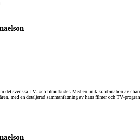
d.
naelson
nom det svenska TV- och filmutbudet. Med en unik kombination av charm
er åren, med en detaljerad sammanfattning av hans filmer och TV-progra
naelson