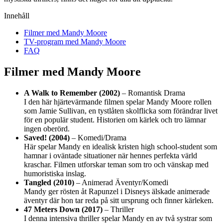
Innehåll
Filmer med Mandy Moore
TV-program med Mandy Moore
FAQ
Filmer med Mandy Moore
A Walk to Remember (2002)
– Romantisk Drama
I den här hjärtevärmande filmen spelar Mandy Moore rollen
som Jamie Sullivan, en tystlåten skolflicka som förändrar livet
för en populär student. Historien om kärlek och tro lämnar
ingen oberörd.
Saved! (2004)
– Komedi/Drama
Här spelar Mandy en idealisk kristen high school-student som
hamnar i oväntade situationer när hennes perfekta värld
kraschar. Filmen utforskar teman som tro och vänskap med
humoristiska inslag.
Tangled (2010)
– Animerad Äventyr/Komedi
Mandy ger rösten åt Rapunzel i Disneys älskade animerade
äventyr där hon tar reda på sitt ursprung och finner kärleken.
47 Meters Down (2017)
– Thriller
I denna intensiva thriller spelar Mandy en av två systrar som