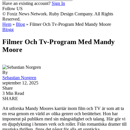
Have an existing account?
Sign In
Follow US
© Foxiz News Network. Ruby Design Company. All Rights
Reserved.
Hem
»
Blog
»
Filmer Och Tv-Program Med Mandy Moore
Blogg
Filmer Och Tv-Program Med Mandy
Moore
By
Sebastian Norgren
september 12, 2025
Share
3 Min Read
SHARE
Att utforska Mandy Moores karriär inom film och TV är som att ta
en resa genom en värld av olika genrer och berättelser. Hon har
imponerat på publiken med sin mångsidighet och talang. Här gör vi
en djupdykning i hennes verk och roller. Från romantiska dramer till
mystiska thrillers, finns det något för alla att upptäcka.