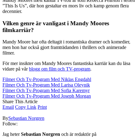
Mandy Moores mest kända TV-roll är som Rebecca Pearson i serien
”This Is Us”, där hon gestaltar en mors liv och kamp genom flera
decennier.
Vilken genre är vanligast i Mandy Moores
filmkarriär?
Mandy Moore har ofta deltagit i romantiska dramer och komedier,
men hon har också gjort framträdanden i thrillers och animerade
filmer.
För mer insikter om Mandy Moores fantastiska karriär kan du läsa
vidare på vår
blogg om film och TV-program
.
Filmer Och Tv-Program Med Niklas Engdahl
Filmer Och Tv-Program Med Larisa Oleynik
Filmer Och Tv-Program Med Sofia Karemyr
Filmer Och Tv-Program Med Joseph Morgan
Share This Article
Email
Copy Link
Print
By
Sebastian Norgren
Follow:
Jag heter
Sebastian Norgren
och är redaktör på