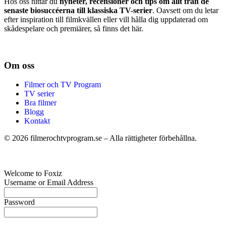
Hos oss hittar du
nyheter, recensioner och tips om allt från de
senaste biosuccéerna till klassiska TV-serier
. Oavsett om du letar
efter inspiration till filmkvällen eller vill hålla dig uppdaterad om
skådespelare och premiärer, så finns det här.
Om oss
Filmer och TV Program
TV serier
Bra filmer
Blogg
Kontakt
©
2026
filmerochtvprogram.se – Alla rättigheter förbehållna.
Welcome to Foxiz
Username or Email Address
Password