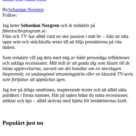
By
Sebastian Norgren
Follow:
Jag heter
Sebastian Norgren
och är redaktör på
filmerochtvprogram.se
.
Film och TV har alltid varit en stor passion i mitt liv – från att sitta
uppe sent och sträckkolla serier till att följa premiärerna på vita
duken.
Som redaktör vill jag dela med mig av både personliga reflektioner
och sakliga recensioner.
Mitt mål är att guida dig som läsare till de
bästa upplevelserna, oavsett om det handlar om en storslagen
biopremiär, en undangömd streamingpärla eller en klassisk TV-serie
som förtjänar att upptäckas igen.
Jag tror på ärliga omdömen, inspirerande texter och att alltid sätta
publiken i första rummet. Här på sajten hittar du mina recensioner,
artiklar och tips – alltid skrivna med hjärta för berättelsernas kraft.
Populärt just nu