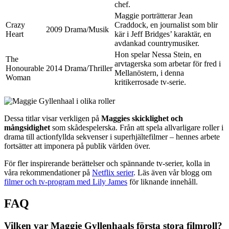
chef.
Maggie porträtterar Jean
Crazy
Craddock, en journalist som blir
2009
Drama/Musik
Heart
kär i Jeff Bridges’ karaktär, en
avdankad countrymusiker.
Hon spelar Nessa Stein, en
The
arvtagerska som arbetar för fred i
Honourable
2014
Drama/Thriller
Mellanöstern, i denna
Woman
kritikerrosade tv-serie.
Dessa titlar visar verkligen på
Maggies skicklighet och
mångsidighet
som skådespelerska. Från att spela allvarligare roller i
drama till actionfyllda sekvenser i superhjältefilmer – hennes arbete
fortsätter att imponera på publik världen över.
För fler inspirerande berättelser och spännande tv-serier, kolla in
våra rekommendationer på
Netflix serier
. Läs även vår blogg om
filmer och tv-program med Lily James
för liknande innehåll.
FAQ
Vilken var Maggie Gyllenhaals första stora filmroll?