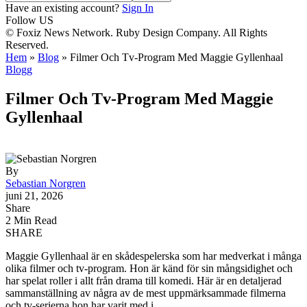
Have an existing account?
Sign In
Follow US
© Foxiz News Network. Ruby Design Company. All Rights
Reserved.
Hem
»
Blog
»
Filmer Och Tv-Program Med Maggie Gyllenhaal
Blogg
Filmer Och Tv-Program Med Maggie
Gyllenhaal
By
Sebastian Norgren
juni 21, 2026
Share
2 Min Read
SHARE
Maggie Gyllenhaal är en skådespelerska som har medverkat i många
olika filmer och tv-program. Hon är känd för sin mångsidighet och
har spelat roller i allt från drama till komedi. Här är en detaljerad
sammanställning av några av de mest uppmärksammade filmerna
och tv-serierna hon har varit med i.