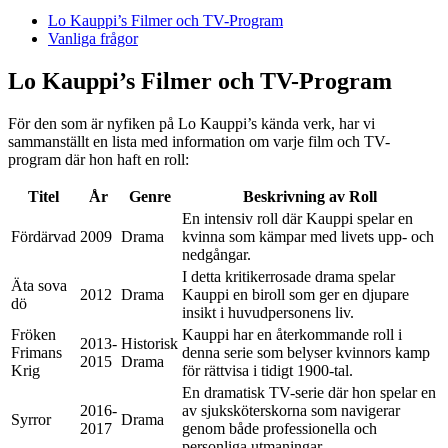
Lo Kauppi’s Filmer och TV-Program
Vanliga frågor
Lo Kauppi’s Filmer och TV-Program
För den som är nyfiken på Lo Kauppi’s kända verk, har vi
sammanställt en lista med information om varje film och TV-
program där hon haft en roll:
Titel
År
Genre
Beskrivning av Roll
En intensiv roll där Kauppi spelar en
Fördärvad
2009
Drama
kvinna som kämpar med livets upp- och
nedgångar.
I detta kritikerrosade drama spelar
Äta sova
2012
Drama
Kauppi en biroll som ger en djupare
dö
insikt i huvudpersonens liv.
Fröken
Kauppi har en återkommande roll i
2013-
Historisk
Frimans
denna serie som belyser kvinnors kamp
2015
Drama
Krig
för rättvisa i tidigt 1900-tal.
En dramatisk TV-serie där hon spelar en
2016-
av sjuksköterskorna som navigerar
Syrror
Drama
2017
genom både professionella och
personliga utmaningar.