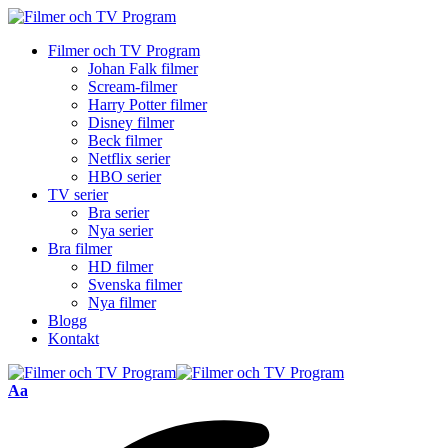
Filmer och TV Program
Johan Falk filmer
Scream-filmer
Harry Potter filmer
Disney filmer
Beck filmer
Netflix serier
HBO serier
TV serier
Bra serier
Nya serier
Bra filmer
HD filmer
Svenska filmer
Nya filmer
Blogg
Kontakt
Font
Aa
Resizer