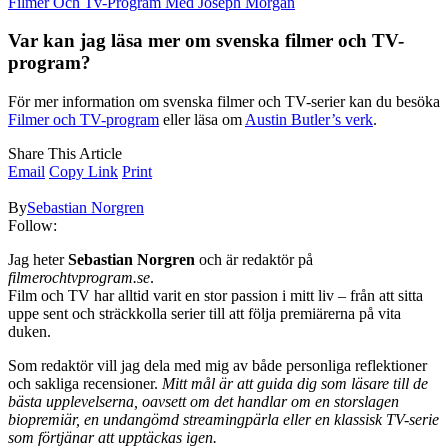
Filmer Och Tv-Program Med Joseph Morgan
Var kan jag läsa mer om svenska filmer och TV-
program?
För mer information om svenska filmer och TV-serier kan du besöka
Filmer och TV-program
eller läsa om
Austin Butler’s verk
.
Share This Article
Email
Copy Link
Print
By
Sebastian Norgren
Follow:
Jag heter
Sebastian Norgren
och är redaktör på
filmerochtvprogram.se
.
Film och TV har alltid varit en stor passion i mitt liv – från att sitta
uppe sent och sträckkolla serier till att följa premiärerna på vita
duken.
Som redaktör vill jag dela med mig av både personliga reflektioner
och sakliga recensioner.
Mitt mål är att guida dig som läsare till de
bästa upplevelserna, oavsett om det handlar om en storslagen
biopremiär, en undangömd streamingpärla eller en klassisk TV-serie
som förtjänar att upptäckas igen.