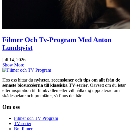
Filmer Och Tv-Program Med Anton
Lundqvist
juli 14, 2026
Show More
Hos oss hittar du
nyheter, recensioner och tips om allt från de
senaste biosuccéerna till klassiska TV-serier
. Oavsett om du letar
efter inspiration till filmkvällen eller vill hålla dig uppdaterad om
skådespelare och premiärer, så finns det här.
Om oss
Filmer och TV Program
TV serier
Bra filmer