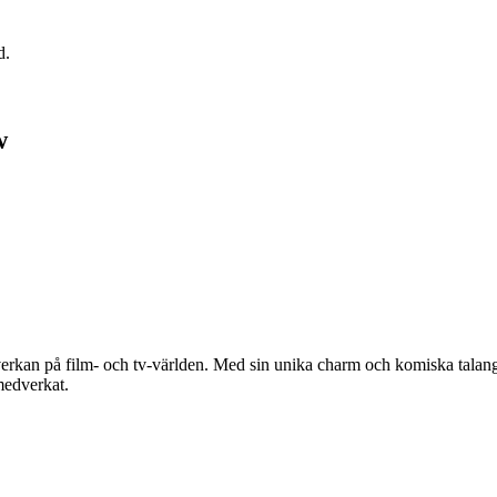
d.
w
erkan på film- och tv-världen. Med sin unika charm och komiska talang 
medverkat.