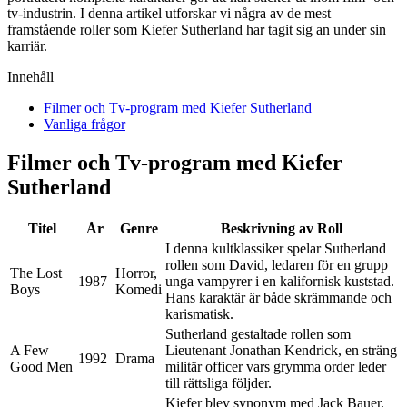
tv-industrin. I denna artikel utforskar vi några av de mest
framstående roller som Kiefer Sutherland har tagit sig an under sin
karriär.
Innehåll
Filmer och Tv-program med Kiefer Sutherland
Vanliga frågor
Filmer och Tv-program med Kiefer
Sutherland
Titel
År
Genre
Beskrivning av Roll
I denna kultklassiker spelar Sutherland
rollen som David, ledaren för en grupp
The Lost
Horror,
1987
unga vampyrer i en kalifornisk kuststad.
Boys
Komedi
Hans karaktär är både skrämmande och
karismatisk.
Sutherland gestaltade rollen som
A Few
Lieutenant Jonathan Kendrick, en sträng
1992
Drama
Good Men
militär officer vars grymma order leder
till rättsliga följder.
Kiefer blev synonym med Jack Bauer,