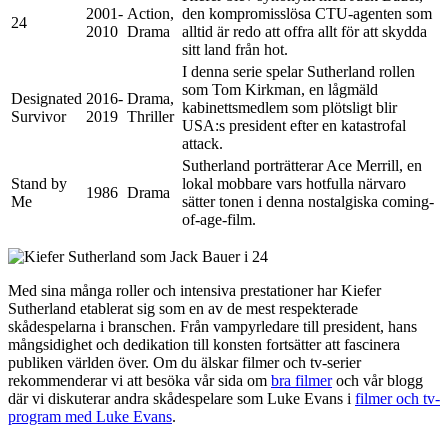
2001-
Action,
den kompromisslösa CTU-agenten som
24
2010
Drama
alltid är redo att offra allt för att skydda
sitt land från hot.
I denna serie spelar Sutherland rollen
som Tom Kirkman, en lågmäld
Designated
2016-
Drama,
kabinettsmedlem som plötsligt blir
Survivor
2019
Thriller
USA:s president efter en katastrofal
attack.
Sutherland porträtterar Ace Merrill, en
Stand by
lokal mobbare vars hotfulla närvaro
1986
Drama
Me
sätter tonen i denna nostalgiska coming-
of-age-film.
Med sina många roller och intensiva prestationer har Kiefer
Sutherland etablerat sig som en av de mest respekterade
skådespelarna i branschen. Från vampyrledare till president, hans
mångsidighet och dedikation till konsten fortsätter att fascinera
publiken världen över. Om du älskar filmer och tv-serier
rekommenderar vi att besöka vår sida om
bra filmer
och vår blogg
där vi diskuterar andra skådespelare som Luke Evans i
filmer och tv-
program med Luke Evans
.