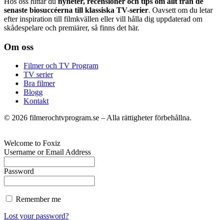
Hos oss hittar du
nyheter, recensioner och tips om allt från de
senaste biosuccéerna till klassiska TV-serier
. Oavsett om du letar
efter inspiration till filmkvällen eller vill hålla dig uppdaterad om
skådespelare och premiärer, så finns det här.
Om oss
Filmer och TV Program
TV serier
Bra filmer
Blogg
Kontakt
©
2026
filmerochtvprogram.se – Alla rättigheter förbehållna.
Welcome to Foxiz
Username or Email Address
Password
Remember me
Lost your password?