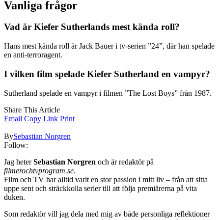
Vanliga frågor
Vad är Kiefer Sutherlands mest kända roll?
Hans mest kända roll är Jack Bauer i tv-serien ”24”, där han spelade
en anti-terroragent.
I vilken film spelade Kiefer Sutherland en vampyr?
Sutherland spelade en vampyr i filmen ”The Lost Boys” från 1987.
Share This Article
Email
Copy Link
Print
By
Sebastian Norgren
Follow:
Jag heter
Sebastian Norgren
och är redaktör på
filmerochtvprogram.se
.
Film och TV har alltid varit en stor passion i mitt liv – från att sitta
uppe sent och sträckkolla serier till att följa premiärerna på vita
duken.
Som redaktör vill jag dela med mig av både personliga reflektioner