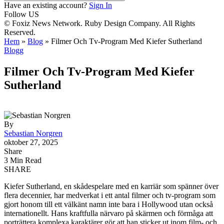
Have an existing account?
Sign In
Follow US
© Foxiz News Network. Ruby Design Company. All Rights
Reserved.
Hem
»
Blog
»
Filmer Och Tv-Program Med Kiefer Sutherland
Blogg
Filmer Och Tv-Program Med Kiefer
Sutherland
By
Sebastian Norgren
oktober 27, 2025
Share
3 Min Read
SHARE
Kiefer Sutherland, en skådespelare med en karriär som spänner över
flera decennier, har medverkat i ett antal filmer och tv-program som
gjort honom till ett välkänt namn inte bara i Hollywood utan också
internationellt. Hans kraftfulla närvaro på skärmen och förmåga att
porträttera komplexa karaktärer gör att han sticker ut inom film- och