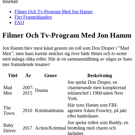
Innehåll
Filmer Och Tv-Program Med Jon Hamm
Fler Framträdanden
FAQ
Filmer Och Tv-Program Med Jon Hamm
Jon Hamm blev mest känd genom sin roll som Don Draper i ”Mad
Men”, men hans karriär sträcker sig över både filmer och tv-serier
med många olika roller. Här är en sammanställning av några av hans
mer framstående insatser:
Titel
År
Genre
Beskrivning
Jon spelar Don Draper, en
Mad
2007-
charmerande men komplicerad
Drama
Men
2015
reklamchef i 1960-talets New
York.
Här syns Hamm som FBI-
The
2010
Kriminaldrama
agenten Adam Frawley, på jakt
Town
efter bankrånare.
Jon spelar rollen som Buddy, en
Baby
2017
Action/Kriminal
brottsling med charm och
Driver
farlighet.