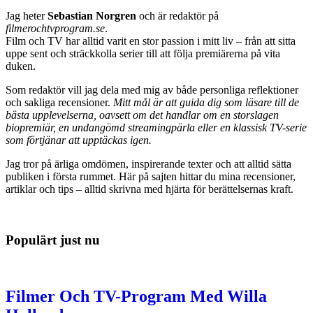
Jag heter
Sebastian Norgren
och är redaktör på
filmerochtvprogram.se
.
Film och TV har alltid varit en stor passion i mitt liv – från att sitta
uppe sent och sträckkolla serier till att följa premiärerna på vita
duken.
Som redaktör vill jag dela med mig av både personliga reflektioner
och sakliga recensioner.
Mitt mål är att guida dig som läsare till de
bästa upplevelserna, oavsett om det handlar om en storslagen
biopremiär, en undangömd streamingpärla eller en klassisk TV-serie
som förtjänar att upptäckas igen.
Jag tror på ärliga omdömen, inspirerande texter och att alltid sätta
publiken i första rummet. Här på sajten hittar du mina recensioner,
artiklar och tips – alltid skrivna med hjärta för berättelsernas kraft.
Populärt just nu
Filmer Och TV-Program Med Willa