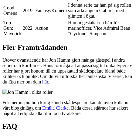
I denna serie tar han på sig rollen
Good
2019
Fantasy/Komedi
som ärkeängeln Gabriel, med
Omens
glimten i ögat.
Top
Hamm gestaltar en hårdför
Gun:
2022
Action
marinofficer, Vice Admiral Beau
Maverick
”Cyclone” Simpson.
Fler Framträdanden
Utöver ovanstående har Jon Hamm gjort många gästspel i andra
serier och kortfilmer. Hans förmåga att anpassa sig till olika typer av
roller har gjort honom till en uppskattad skådespelare bland både
kritiker och publik. Om du vill utforska fler fantastiska tv-serier, kan
du läsa mer om dem
här
.
För mer inspiration kring kända skådespelare kan du även kolla in
vårt blogginlägg om
Emilia Clarke
. Båda dessa stjärnor har säkert
något att erbjuda alla film- och tv-älskare.
FAQ