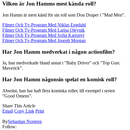
Vilken är Jon Hamms mest kända roll?
Jon Hamm är mest känd för sin roll som Don Draper i ”Mad Men”.
Filmer Och Tv-Program Med Niklas Engdahl
Filmer Och Tv-Program Med Larisa Oleynik
Filmer Och Tv-Program Med Sofia Karemyr
Filmer Och Tv-Program Med Joseph Morgan
Har Jon Hamm medverkat i någon actionfilm?
Ja, han medverkade bland annat i ”Baby Driver” och ”Top Gun:
Maverick”.
Har Jon Hamm någonsin spelat en komisk roll?
Absolut, han har haft flera komiska roller, till exempel i serien
”Good Omens”.
Share This Article
Email
Copy Link
Print
By
Sebastian Norgren
Follow: