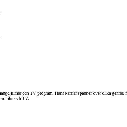
d.
u
ngd filmer och TV-program. Hans karriär spänner över olika genrer, frå
nom film och TV.