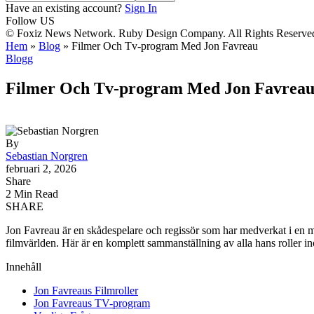
Have an existing account?
Sign In
Follow US
© Foxiz News Network. Ruby Design Company. All Rights Reserve
Hem
»
Blog
»
Filmer Och Tv-program Med Jon Favreau
Blogg
Filmer Och Tv-program Med Jon Favrea
By
Sebastian Norgren
februari 2, 2026
Share
2 Min Read
SHARE
Jon Favreau är en skådespelare och regissör som har medverkat i en mä
filmvärlden. Här är en komplett sammanställning av alla hans roller i
Innehåll
Jon Favreaus Filmroller
Jon Favreaus TV-program