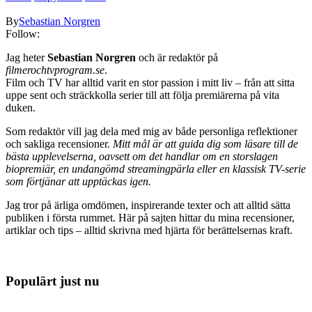
By
Sebastian Norgren
Follow:
Jag heter
Sebastian Norgren
och är redaktör på
filmerochtvprogram.se
.
Film och TV har alltid varit en stor passion i mitt liv – från att sitta
uppe sent och sträckkolla serier till att följa premiärerna på vita
duken.
Som redaktör vill jag dela med mig av både personliga reflektioner
och sakliga recensioner.
Mitt mål är att guida dig som läsare till de
bästa upplevelserna, oavsett om det handlar om en storslagen
biopremiär, en undangömd streamingpärla eller en klassisk TV-serie
som förtjänar att upptäckas igen.
Jag tror på ärliga omdömen, inspirerande texter och att alltid sätta
publiken i första rummet. Här på sajten hittar du mina recensioner,
artiklar och tips – alltid skrivna med hjärta för berättelsernas kraft.
Populärt just nu