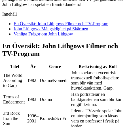
John Lithgow har spelat en framträdande roll.
Innehåll
En Översikt: John Lithgows Filmer och TV-Program
John Lithgows Mångsidighet på Skärmen
Vanliga Frågor om John Lithgow
En Översikt: John Lithgows Filmer och
TV-Program
Titel
År
Genre
Beskrivning av Roll
John spelar en excentrisk
The World
transsexuell fotbollsspelare
According
1982
Drama/Komedi
som blir vän med
to Garp
huvudkaraktären, Garp.
Han porträtterar en
Terms of
1983
Drama
banktjänsteman som blir kär i
Endearment
en gift kvinna.
I denna TV-serie spelar John
3rd Rock
1996–
en utomjording som låtsas
from the
Komedi/Sci-Fi
2001
vara en professor i fysik på
Sun
jorden.