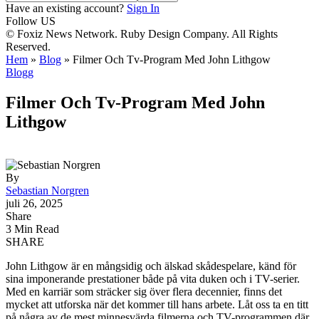
Have an existing account?
Sign In
Follow US
© Foxiz News Network. Ruby Design Company. All Rights
Reserved.
Hem
»
Blog
»
Filmer Och Tv-Program Med John Lithgow
Blogg
Filmer Och Tv-Program Med John
Lithgow
By
Sebastian Norgren
juli 26, 2025
Share
3 Min Read
SHARE
John Lithgow är en mångsidig och älskad skådespelare, känd för
sina imponerande prestationer både på vita duken och i TV-serier.
Med en karriär som sträcker sig över flera decennier, finns det
mycket att utforska när det kommer till hans arbete. Låt oss ta en titt
på några av de mest minnesvärda filmerna och TV-programmen där