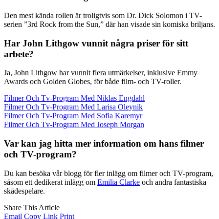
Den mest kända rollen är troligtvis som Dr. Dick Solomon i TV-
serien ”3rd Rock from the Sun,” där han visade sin komiska briljans.
Har John Lithgow vunnit några priser för sitt
arbete?
Ja, John Lithgow har vunnit flera utmärkelser, inklusive Emmy
Awards och Golden Globes, för både film- och TV-roller.
Filmer Och Tv-Program Med Niklas Engdahl
Filmer Och Tv-Program Med Larisa Oleynik
Filmer Och Tv-Program Med Sofia Karemyr
Filmer Och Tv-Program Med Joseph Morgan
Var kan jag hitta mer information om hans filmer
och TV-program?
Du kan besöka vår blogg för fler inlägg om filmer och TV-program,
såsom ett dedikerat inlägg om
Emilia Clarke
och andra fantastiska
skådespelare.
Share This Article
Email
Copy Link
Print