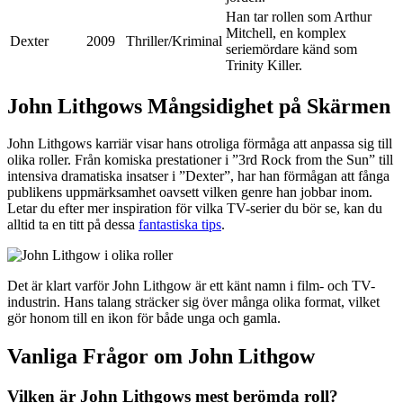
Han tar rollen som Arthur
Mitchell, en komplex
Dexter
2009
Thriller/Kriminal
seriemördare känd som
Trinity Killer.
John Lithgows Mångsidighet på Skärmen
John Lithgows karriär visar hans otroliga förmåga att anpassa sig till
olika roller. Från komiska prestationer i ”3rd Rock from the Sun” till
intensiva dramatiska insatser i ”Dexter”, har han förmågan att fånga
publikens uppmärksamhet oavsett vilken genre han jobbar inom.
Letar du efter mer inspiration för vilka TV-serier du bör se, kan du
alltid ta en titt på dessa
fantastiska tips
.
Det är klart varför John Lithgow är ett känt namn i film- och TV-
industrin. Hans talang sträcker sig över många olika format, vilket
gör honom till en ikon för både unga och gamla.
Vanliga Frågor om John Lithgow
Vilken är John Lithgows mest berömda roll?