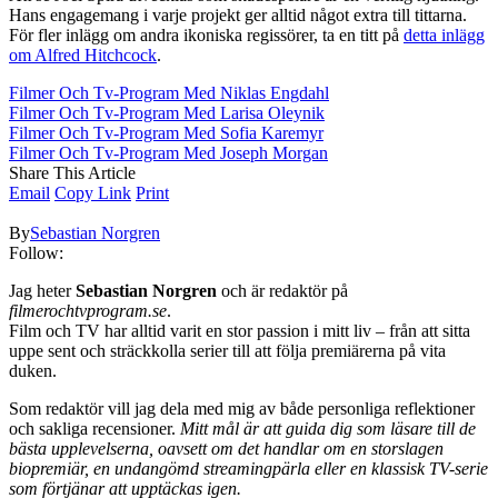
Hans engagemang i varje projekt ger alltid något extra till tittarna.
För fler inlägg om andra ikoniska regissörer, ta en titt på
detta inlägg
om Alfred Hitchcock
.
Filmer Och Tv-Program Med Niklas Engdahl
Filmer Och Tv-Program Med Larisa Oleynik
Filmer Och Tv-Program Med Sofia Karemyr
Filmer Och Tv-Program Med Joseph Morgan
Share This Article
Email
Copy Link
Print
By
Sebastian Norgren
Follow:
Jag heter
Sebastian Norgren
och är redaktör på
filmerochtvprogram.se
.
Film och TV har alltid varit en stor passion i mitt liv – från att sitta
uppe sent och sträckkolla serier till att följa premiärerna på vita
duken.
Som redaktör vill jag dela med mig av både personliga reflektioner
och sakliga recensioner.
Mitt mål är att guida dig som läsare till de
bästa upplevelserna, oavsett om det handlar om en storslagen
biopremiär, en undangömd streamingpärla eller en klassisk TV-serie
som förtjänar att upptäckas igen.