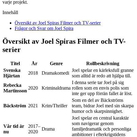
varje projekt.
Innehåll
Översikt av Joel Spiras Filmer och TV-serier
Frågor och Svar om Joel Spira
Översikt av Joel Spiras Filmer och TV-
serier
Titel
År
Genre
Rollbeskrivning
Svenska
Joel spelar en kärleksfull granne
2018
Dramakomedi
Hjärtan
som alltid är redo att hjälpa till.
I denna serie tar Joel på sig
Rebecka
2020
Kriminaldrama
rollen som en envis polis som
Martinsson
inte ger upp förrän fallet är löst.
Som en del av Bäckströms
Bäckström
2021
Krim/Thriller
team, bidrar Joel med sin skarpa
humor och skarpsinnighet.
Joel spelar en central karaktär
som navigerar genom
Vår tid är
2017–
Drama
familjedramatik och personliga
nu
2020
ambitioner i efterkrigstidens