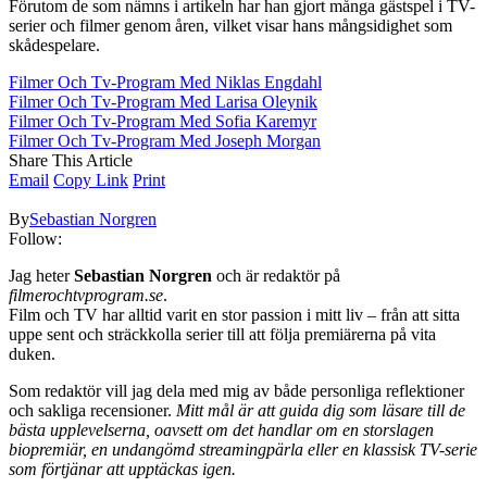
Förutom de som nämns i artikeln har han gjort många gästspel i TV-
serier och filmer genom åren, vilket visar hans mångsidighet som
skådespelare.
Filmer Och Tv-Program Med Niklas Engdahl
Filmer Och Tv-Program Med Larisa Oleynik
Filmer Och Tv-Program Med Sofia Karemyr
Filmer Och Tv-Program Med Joseph Morgan
Share This Article
Email
Copy Link
Print
By
Sebastian Norgren
Follow:
Jag heter
Sebastian Norgren
och är redaktör på
filmerochtvprogram.se
.
Film och TV har alltid varit en stor passion i mitt liv – från att sitta
uppe sent och sträckkolla serier till att följa premiärerna på vita
duken.
Som redaktör vill jag dela med mig av både personliga reflektioner
och sakliga recensioner.
Mitt mål är att guida dig som läsare till de
bästa upplevelserna, oavsett om det handlar om en storslagen
biopremiär, en undangömd streamingpärla eller en klassisk TV-serie
som förtjänar att upptäckas igen.