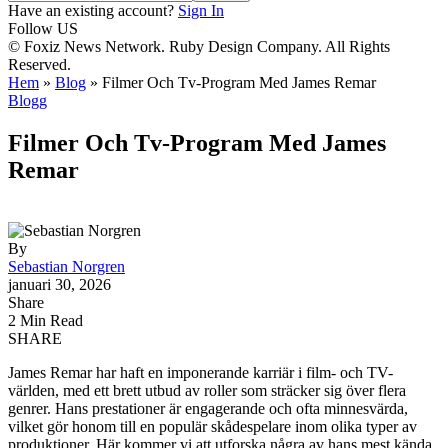
Have an existing account?
Sign In
Follow US
© Foxiz News Network. Ruby Design Company. All Rights
Reserved.
Hem
»
Blog
»
Filmer Och Tv-Program Med James Remar
Blogg
Filmer Och Tv-Program Med James
Remar
By
Sebastian Norgren
januari 30, 2026
Share
2 Min Read
SHARE
James Remar har haft en imponerande karriär i film- och TV-
världen, med ett brett utbud av roller som sträcker sig över flera
genrer. Hans prestationer är engagerande och ofta minnesvärda,
vilket gör honom till en populär skådespelare inom olika typer av
produktioner. Här kommer vi att utforska några av hans mest kända