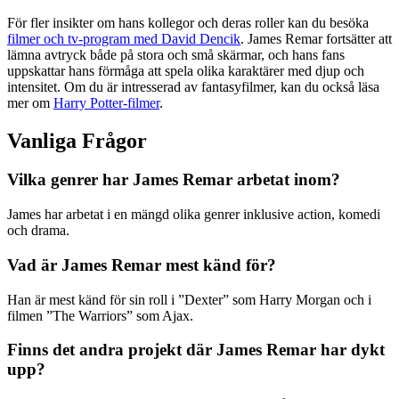
För fler insikter om hans kollegor och deras roller kan du besöka
filmer och tv-program med David Dencik
. James Remar fortsätter att
lämna avtryck både på stora och små skärmar, och hans fans
uppskattar hans förmåga att spela olika karaktärer med djup och
intensitet. Om du är intresserad av fantasyfilmer, kan du också läsa
mer om
Harry Potter-filmer
.
Vanliga Frågor
Vilka genrer har James Remar arbetat inom?
James har arbetat i en mängd olika genrer inklusive action, komedi
och drama.
Vad är James Remar mest känd för?
Han är mest känd för sin roll i ”Dexter” som Harry Morgan och i
filmen ”The Warriors” som Ajax.
Finns det andra projekt där James Remar har dykt
upp?