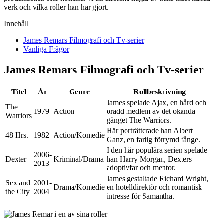
verk och vilka roller han har gjort.
Innehåll
James Remars Filmografi och Tv-serier
Vanliga Frågor
James Remars Filmografi och Tv-serier
Titel
År
Genre
Rollbeskrivning
James spelade Ajax, en hård och
The
1979
Action
orädd medlem av det ökända
Warriors
gänget The Warriors.
Här porträtterade han Albert
48 Hrs.
1982
Action/Komedie
Ganz, en farlig förrymd fånge.
I den här populära serien spelade
2006-
Dexter
Kriminal/Drama
han Harry Morgan, Dexters
2013
adoptivfar och mentor.
James gestaltade Richard Wright,
Sex and
2001-
Drama/Komedie
en hotelldirektör och romantisk
the City
2004
intresse för Samantha.