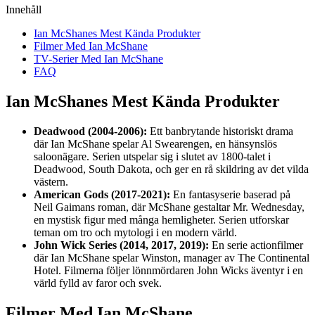
Innehåll
Ian McShanes Mest Kända Produkter
Filmer Med Ian McShane
TV-Serier Med Ian McShane
FAQ
Ian McShanes Mest Kända Produkter
Deadwood (2004-2006):
Ett banbrytande historiskt drama
där Ian McShane spelar Al Swearengen, en hänsynslös
saloonägare. Serien utspelar sig i slutet av 1800-talet i
Deadwood, South Dakota, och ger en rå skildring av det vilda
västern.
American Gods (2017-2021):
En fantasyserie baserad på
Neil Gaimans roman, där McShane gestaltar Mr. Wednesday,
en mystisk figur med många hemligheter. Serien utforskar
teman om tro och mytologi i en modern värld.
John Wick Series (2014, 2017, 2019):
En serie actionfilmer
där Ian McShane spelar Winston, manager av The Continental
Hotel. Filmerna följer lönnmördaren John Wicks äventyr i en
värld fylld av faror och svek.
Filmer Med Ian McShane