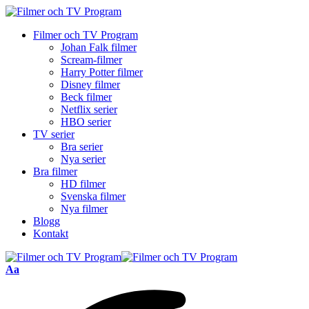
Filmer och TV Program
Johan Falk filmer
Scream-filmer
Harry Potter filmer
Disney filmer
Beck filmer
Netflix serier
HBO serier
TV serier
Bra serier
Nya serier
Bra filmer
HD filmer
Svenska filmer
Nya filmer
Blogg
Kontakt
Font
Aa
Resizer