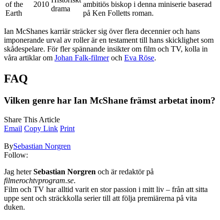
of the
2010
ambitiös biskop i denna miniserie baserad
drama
Earth
på Ken Folletts roman.
Ian McShanes karriär sträcker sig över flera decennier och hans
imponerande urval av roller är en testament till hans skicklighet som
skådespelare. För fler spännande insikter om film och TV, kolla in
våra artiklar om
Johan Falk-filmer
och
Eva Röse
.
FAQ
Vilken genre har Ian McShane främst arbetat inom?
Share This Article
Email
Copy Link
Print
By
Sebastian Norgren
Follow:
Jag heter
Sebastian Norgren
och är redaktör på
filmerochtvprogram.se
.
Film och TV har alltid varit en stor passion i mitt liv – från att sitta
uppe sent och sträckkolla serier till att följa premiärerna på vita
duken.