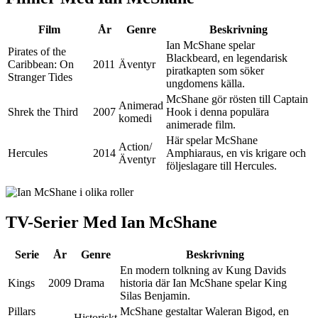
Film
År
Genre
Beskrivning
Ian McShane spelar
Pirates of the
Blackbeard, en legendarisk
Caribbean: On
2011
Äventyr
piratkapten som söker
Stranger Tides
ungdomens källa.
McShane gör rösten till Captain
Animerad
Shrek the Third
2007
Hook i denna populära
komedi
animerade film.
Här spelar McShane
Action/
Hercules
2014
Amphiaraus, en vis krigare och
Äventyr
följeslagare till Hercules.
TV-Serier Med Ian McShane
Serie
År
Genre
Beskrivning
En modern tolkning av Kung Davids
Kings
2009
Drama
historia där Ian McShane spelar King
Silas Benjamin.
Pillars
McShane gestaltar Waleran Bigod, en
Historiskt