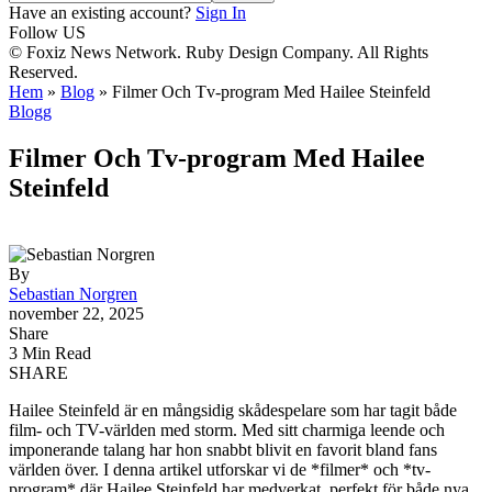
Have an existing account?
Sign In
Follow US
© Foxiz News Network. Ruby Design Company. All Rights
Reserved.
Hem
»
Blog
»
Filmer Och Tv-program Med Hailee Steinfeld
Blogg
Filmer Och Tv-program Med Hailee
Steinfeld
By
Sebastian Norgren
november 22, 2025
Share
3 Min Read
SHARE
Hailee Steinfeld är en mångsidig skådespelare som har tagit både
film- och TV-världen med storm. Med sitt charmiga leende och
imponerande talang har hon snabbt blivit en favorit bland fans
världen över. I denna artikel utforskar vi de *filmer* och *tv-
program* där Hailee Steinfeld har medverkat, perfekt för både nya