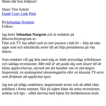
filmer där hon briljerar!
Share This Article
Email
Copy Link
Print
By
Sebastian Norgren
Follow:
Jag heter
Sebastian Norgren
och är redaktör på
filmerochtvprogram.se
.
Film och TV har alltid varit en stor passion i mitt liv – från att sitta
uppe sent och sträckkolla serier till att följa premiärerna på vita
duken.
Som redaktör vill jag dela med mig av både personliga reflektioner
och sakliga recensioner.
Mitt mål är att guida dig som läsare till de
bästa upplevelserna, oavsett om det handlar om en storslagen
biopremiär, en undangömd streamingpärla eller en klassisk TV-serie
som förtjänar att upptäckas igen.
Jag tror på ärliga omdömen, inspirerande texter och att alltid sätta
publiken i första rummet. Här på sajten hittar du mina recensioner,
artiklar och tips – alltid skrivna med hjärta för berättelsernas kraft.