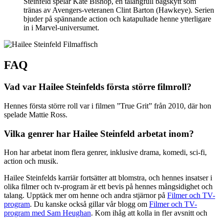
Steinfeld spelar Kate Bishop, en talangfull bågskytt som
tränas av Avengers-veteranen Clint Barton (Hawkeye). Serien
bjuder på spännande action och katapultade henne ytterligare
in i Marvel-universumet.
FAQ
Vad var Hailee Steinfelds första större filmroll?
Hennes första större roll var i filmen ”True Grit” från 2010, där hon
spelade Mattie Ross.
Vilka genrer har Hailee Steinfeld arbetat inom?
Hon har arbetat inom flera genrer, inklusive drama, komedi, sci-fi,
action och musik.
Hailee Steinfelds karriär fortsätter att blomstra, och hennes insatser i
olika filmer och tv-program är ett bevis på hennes mångsidighet och
talang. Upptäck mer om henne och andra stjärnor på
Filmer och TV-
program
. Du kanske också gillar vår blogg om
Filmer och TV-
program med Sam Heughan
. Kom ihåg att kolla in fler avsnitt och