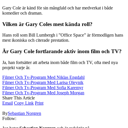
Gary Cole är känd för sin mångfald och har medverkat i både
komedier och draman.
Vilken är Gary Coles mest kända roll?
Hans roll som Bill Lumbergh i ”Office Space” är förmodligen hans
mest ikoniska och citerade prestation.
Är Gary Cole fortfarande aktiv inom film och TV?
Ja, han fortsätter att arbeta inom både film och TV, ofta med nya
projekt varje år.
Filmer Och Tv-Program Med Niklas Engdahl
Filmer Och Tv-Program Med Larisa Oleynik
Filmer Och Tv-Program Med Sofia Karemyr
Filmer Och Tv-Program Med Joseph Morgan
Share This Article
Email
Copy Link
Print
By
Sebastian Norgren
Follow: