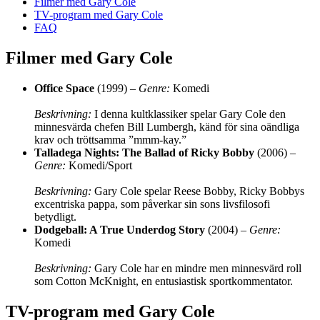
Filmer med Gary Cole
TV-program med Gary Cole
FAQ
Filmer med Gary Cole
Office Space
(1999) –
Genre:
Komedi
Beskrivning:
I denna kultklassiker spelar Gary Cole den
minnesvärda chefen Bill Lumbergh, känd för sina oändliga
krav och tröttsamma ”mmm-kay.”
Talladega Nights: The Ballad of Ricky Bobby
(2006) –
Genre:
Komedi/Sport
Beskrivning:
Gary Cole spelar Reese Bobby, Ricky Bobbys
excentriska pappa, som påverkar sin sons livsfilosofi
betydligt.
Dodgeball: A True Underdog Story
(2004) –
Genre:
Komedi
Beskrivning:
Gary Cole har en mindre men minnesvärd roll
som Cotton McKnight, en entusiastisk sportkommentator.
TV-program med Gary Cole