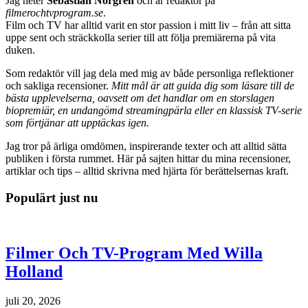
Jag heter
Sebastian Norgren
och är redaktör på
filmerochtvprogram.se
.
Film och TV har alltid varit en stor passion i mitt liv – från att sitta
uppe sent och sträckkolla serier till att följa premiärerna på vita
duken.
Som redaktör vill jag dela med mig av både personliga reflektioner
och sakliga recensioner.
Mitt mål är att guida dig som läsare till de
bästa upplevelserna, oavsett om det handlar om en storslagen
biopremiär, en undangömd streamingpärla eller en klassisk TV-serie
som förtjänar att upptäckas igen.
Jag tror på ärliga omdömen, inspirerande texter och att alltid sätta
publiken i första rummet. Här på sajten hittar du mina recensioner,
artiklar och tips – alltid skrivna med hjärta för berättelsernas kraft.
Populärt just nu
Filmer Och TV-Program Med Willa
Holland
juli 20, 2026