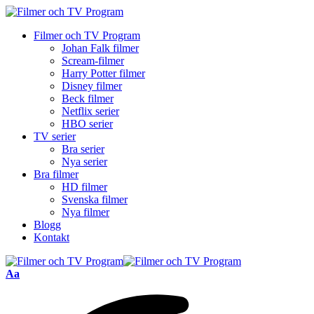
Filmer och TV Program
Johan Falk filmer
Scream-filmer
Harry Potter filmer
Disney filmer
Beck filmer
Netflix serier
HBO serier
TV serier
Bra serier
Nya serier
Bra filmer
HD filmer
Svenska filmer
Nya filmer
Blogg
Kontakt
Font
Aa
Resizer