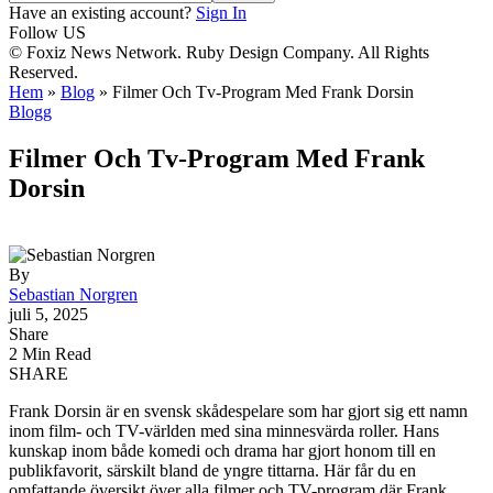
Have an existing account?
Sign In
Follow US
© Foxiz News Network. Ruby Design Company. All Rights
Reserved.
Hem
»
Blog
»
Filmer Och Tv-Program Med Frank Dorsin
Blogg
Filmer Och Tv-Program Med Frank
Dorsin
By
Sebastian Norgren
juli 5, 2025
Share
2 Min Read
SHARE
Frank Dorsin är en svensk skådespelare som har gjort sig ett namn
inom film- och TV-världen med sina minnesvärda roller. Hans
kunskap inom både komedi och drama har gjort honom till en
publikfavorit, särskilt bland de yngre tittarna. Här får du en
omfattande översikt över alla filmer och TV-program där Frank