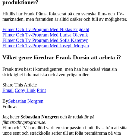
produktioner?
Hittills har Frank främst fokuserat på den svenska film- och TV-
marknaden, men framtiden är alltid osäker och full av möjligheter.
Filmer Och Tv-Program Med Niklas Engdahl
Filmer Och Tv-Program Med Larisa Oleynik
Filmer Och Tv-Program Med Sofia Karemyr
Filmer Och Tv-Program Med Joseph Morgan
Vilket genre föredrar Frank Dorsin att arbeta i?
Frank trivs bäst i komedigenren, men han har också visat sin
skicklighet i dramatiska och äventyrliga roller.
Share This Article
Email
Copy Link
Print
By
Sebastian Norgren
Follow:
Jag heter
Sebastian Norgren
och är redaktör på
filmerochtvprogram.se
.
Film och TV har alltid varit en stor passion i mitt liv – från att sitta
uppe sent och sträckkolla serier till att följa premiärerna på vita