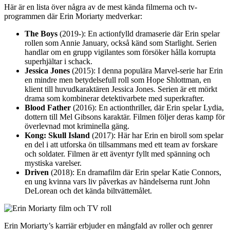
Här är en lista över några av de mest kända filmerna och tv-
programmen där Erin Moriarty medverkar:
The Boys
(2019-): En actionfylld dramaserie där Erin spelar
rollen som Annie January, också känd som Starlight. Serien
handlar om en grupp vigilantes som försöker hålla korrupta
superhjältar i schack.
Jessica Jones
(2015): I denna populära Marvel-serie har Erin
en mindre men betydelsefull roll som Hope Shlottman, en
klient till huvudkaraktären Jessica Jones. Serien är ett mörkt
drama som kombinerar detektivarbete med superkrafter.
Blood Father
(2016): En actionthriller, där Erin spelar Lydia,
dottern till Mel Gibsons karaktär. Filmen följer deras kamp för
överlevnad mot kriminella gäng.
Kong: Skull Island
(2017): Här har Erin en biroll som spelar
en del i att utforska ön tillsammans med ett team av forskare
och soldater. Filmen är ett äventyr fyllt med spänning och
mystiska varelser.
Driven
(2018): En dramafilm där Erin spelar Katie Connors,
en ung kvinna vars liv påverkas av händelserna runt John
DeLorean och det kända biltvättemålet.
Erin Moriarty’s karriär erbjuder en mångfald av roller och genrer