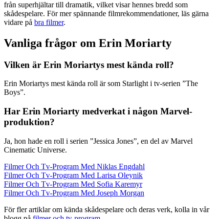
från superhjältar till dramatik, vilket visar hennes bredd som
skådespelare. För mer spännande filmrekommendationer, läs gärna
vidare på
bra filmer
.
Vanliga frågor om Erin Moriarty
Vilken är Erin Moriartys mest kända roll?
Erin Moriartys mest kända roll är som Starlight i tv-serien ”The
Boys”.
Har Erin Moriarty medverkat i någon Marvel-
produktion?
Ja, hon hade en roll i serien ”Jessica Jones”, en del av Marvel
Cinematic Universe.
Filmer Och Tv-Program Med Niklas Engdahl
Filmer Och Tv-Program Med Larisa Oleynik
Filmer Och Tv-Program Med Sofia Karemyr
Filmer Och Tv-Program Med Joseph Morgan
För fler artiklar om kända skådespelare och deras verk, kolla in vår
blogg på
filmer och tv-program
.