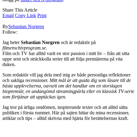
Share This Article
Email
Copy Link
Print
By
Sebastian Norgren
Follow:
Jag heter
Sebastian Norgren
och är redaktör på
filmerochtvprogram.se
.
Film och TV har alltid varit en stor passion i mitt liv – från att sitta
uppe sent och sträckkolla serier till att följa premiärerna på vita
duken.
Som redaktör vill jag dela med mig av både personliga reflektioner
och sakliga recensioner.
Mitt mål är att guida dig som läsare till de
bästa upplevelserna, oavsett om det handlar om en storslagen
biopremiär, en undangömd streamingpärla eller en klassisk TV-serie
som förtjänar att upptäckas igen.
Jag tror på ärliga omdömen, inspirerande texter och att alltid sätta
publiken i första rummet. Här på sajten hittar du mina recensioner,
artiklar och tips – alltid skrivna med hjärta för berättelsernas kraft.