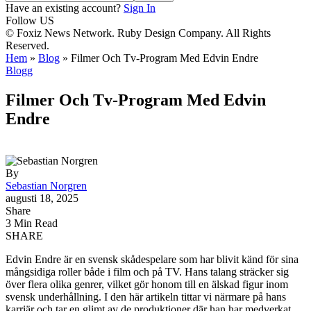
Have an existing account?
Sign In
Follow US
© Foxiz News Network. Ruby Design Company. All Rights
Reserved.
Hem
»
Blog
»
Filmer Och Tv-Program Med Edvin Endre
Blogg
Filmer Och Tv-Program Med Edvin
Endre
By
Sebastian Norgren
augusti 18, 2025
Share
3 Min Read
SHARE
Edvin Endre är en svensk skådespelare som har blivit känd för sina
mångsidiga roller både i film och på TV. Hans talang sträcker sig
över flera olika genrer, vilket gör honom till en älskad figur inom
svensk underhållning. I den här artikeln tittar vi närmare på hans
karriär och tar en glimt av de produktioner där han har medverkat.