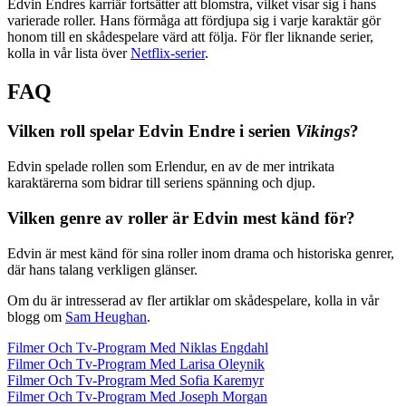
Edvin Endres karriär fortsätter att blomstra, vilket visar sig i hans
varierade roller. Hans förmåga att fördjupa sig i varje karaktär gör
honom till en skådespelare värd att följa. För fler liknande serier,
kolla in vår lista över
Netflix-serier
.
FAQ
Vilken roll spelar Edvin Endre i serien
Vikings
?
Edvin spelade rollen som Erlendur, en av de mer intrikata
karaktärerna som bidrar till seriens spänning och djup.
Vilken genre av roller är Edvin mest känd för?
Edvin är mest känd för sina roller inom drama och historiska genrer,
där hans talang verkligen glänser.
Om du är intresserad av fler artiklar om skådespelare, kolla in vår
blogg om
Sam Heughan
.
Filmer Och Tv-Program Med Niklas Engdahl
Filmer Och Tv-Program Med Larisa Oleynik
Filmer Och Tv-Program Med Sofia Karemyr
Filmer Och Tv-Program Med Joseph Morgan