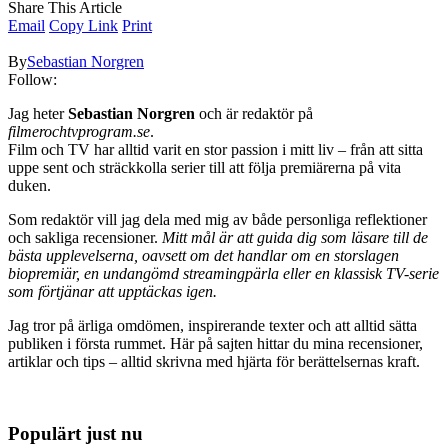
Share This Article
Email
Copy Link
Print
By
Sebastian Norgren
Follow:
Jag heter
Sebastian Norgren
och är redaktör på
filmerochtvprogram.se
.
Film och TV har alltid varit en stor passion i mitt liv – från att sitta
uppe sent och sträckkolla serier till att följa premiärerna på vita
duken.
Som redaktör vill jag dela med mig av både personliga reflektioner
och sakliga recensioner.
Mitt mål är att guida dig som läsare till de
bästa upplevelserna, oavsett om det handlar om en storslagen
biopremiär, en undangömd streamingpärla eller en klassisk TV-serie
som förtjänar att upptäckas igen.
Jag tror på ärliga omdömen, inspirerande texter och att alltid sätta
publiken i första rummet. Här på sajten hittar du mina recensioner,
artiklar och tips – alltid skrivna med hjärta för berättelsernas kraft.
Populärt just nu