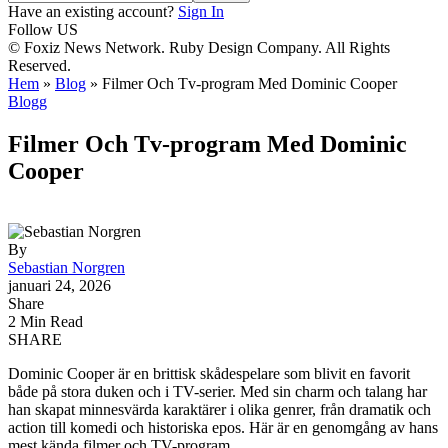
Have an existing account?
Sign In
Follow US
© Foxiz News Network. Ruby Design Company. All Rights
Reserved.
Hem
»
Blog
»
Filmer Och Tv-program Med Dominic Cooper
Blogg
Filmer Och Tv-program Med Dominic
Cooper
By
Sebastian Norgren
januari 24, 2026
Share
2 Min Read
SHARE
Dominic Cooper är en brittisk skådespelare som blivit en favorit
både på stora duken och i TV-serier. Med sin charm och talang har
han skapat minnesvärda karaktärer i olika genrer, från dramatik och
action till komedi och historiska epos. Här är en genomgång av hans
mest kända filmer och TV-program.