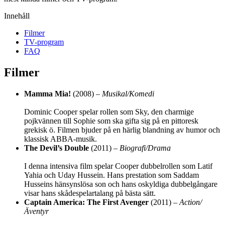
Innehåll
Filmer
TV-program
FAQ
Filmer
Mamma Mia!
(2008) –
Musikal/Komedi
Dominic Cooper spelar rollen som Sky, den charmige
pojkvännen till Sophie som ska gifta sig på en pittoresk
grekisk ö. Filmen bjuder på en härlig blandning av humor och
klassisk ABBA-musik.
The Devil’s Double
(2011) –
Biografi/Drama
I denna intensiva film spelar Cooper dubbelrollen som Latif
Yahia och Uday Hussein. Hans prestation som Saddam
Husseins hänsynslösa son och hans oskyldiga dubbelgångare
visar hans skådespelartalang på bästa sätt.
Captain America: The First Avenger
(2011) –
Action/
Äventyr