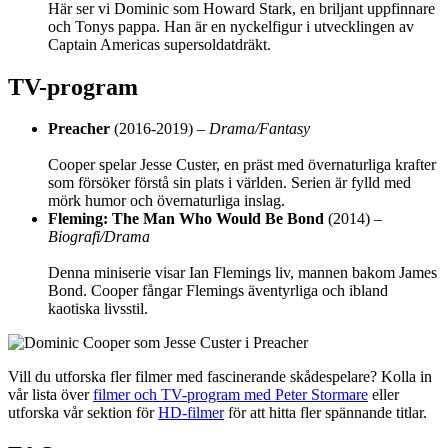
Här ser vi Dominic som Howard Stark, en briljant uppfinnare
och Tonys pappa. Han är en nyckelfigur i utvecklingen av
Captain Americas supersoldatdräkt.
TV-program
Preacher
(2016-2019) –
Drama/Fantasy
Cooper spelar Jesse Custer, en präst med övernaturliga krafter
som försöker förstå sin plats i världen. Serien är fylld med
mörk humor och övernaturliga inslag.
Fleming: The Man Who Would Be Bond
(2014) –
Biografi/Drama
Denna miniserie visar Ian Flemings liv, mannen bakom James
Bond. Cooper fångar Flemings äventyrliga och ibland
kaotiska livsstil.
Vill du utforska fler filmer med fascinerande skådespelare? Kolla in
vår lista över
filmer och TV-program med Peter Stormare
eller
utforska vår sektion för
HD-filmer
för att hitta fler spännande titlar.