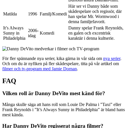
Här ser vi Danny både som
skådespelare och regissör, där
Matilda
1996
Familj/Komedi
han spelar Mr. Wormwood i
denna familjefavorit.
It’s Always
Danny spelar Frank Reynolds,
2006-
Sunny in
Komedi
en galen och excentrisk
idag
Philadelphia
karaktär i denna kultserie.
För fler spännande nya serier, kika gärna in vår sida om
nya serier
.
Och om du är nyfiken på fler skådespelare, titta på vår artikel om
filmer och tv-program med Jamie Dornan
.
FAQ
Vilken roll är Danny DeVito mest känd för?
Många skulle säga att hans roll som Louie De Palma i ”Taxi” eller
Frank Reynolds i ”It’s Always Sunny in Philadelphia” är bland hans
mest kända.
Har Danny DeVito regisserat några filmer?