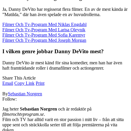
Ja, Danny DeVito har regisserat flera filmer. En av de mest kända är
”Matilda,” där han även spelade en av huvudrollerna.
Filmer Och Tv-Program Med Niklas Engdahl
Filmer Och Tv-Program Med Larisa Oleynik
Filmer Och Tv-Program Med Sofia Karemyr
Filmer Och Tv-Program Med Joseph Morgan
I vilken genre jobbar Danny DeVito mest?
Danny DeVito är mest känd för sina komedier, men han har även
haft framträdande roller i dramafilmer och actiongenrer.
Share This Article
Email
Copy Link
Print
By
Sebastian Norgren
Follow:
Jag heter
Sebastian Norgren
och är redaktör på
filmerochtvprogram.se
.
Film och TV har alltid varit en stor passion i mitt liv – från att sitta
uppe sent och sträckkolla serier till att följa premiärerna på vita
duken.