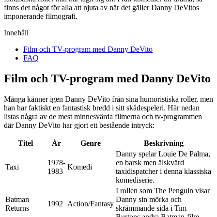
finns det något för alla att njuta av när det gäller Danny DeVitos
imponerande filmografi.
Innehåll
Film och TV-program med Danny DeVito
FAQ
Film och TV-program med Danny DeVito
Många känner igen Danny DeVito från sina humoristiska roller, men
han har faktiskt en fantastisk bredd i sitt skådespeleri. Här nedan
listas några av de mest minnesvärda filmerna och tv-programmen
där Danny DeVito har gjort ett bestående intryck:
Titel
År
Genre
Beskrivning
Danny spelar Louie De Palma,
1978-
en barsk men älskvärd
Taxi
Komedi
1983
taxidispatcher i denna klassiska
komediserie.
I rollen som The Penguin visar
Batman
Danny sin mörka och
1992
Action/Fantasy
Returns
skrämmande sida i Tim
Burtons andra Batman-film.