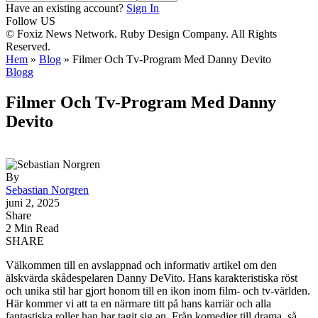
Have an existing account?
Sign In
Follow US
© Foxiz News Network. Ruby Design Company. All Rights
Reserved.
Hem
»
Blog
»
Filmer Och Tv-Program Med Danny Devito
Blogg
Filmer Och Tv-Program Med Danny
Devito
By
Sebastian Norgren
juni 2, 2025
Share
2 Min Read
SHARE
Välkommen till en avslappnad och informativ artikel om den
älskvärda skådespelaren Danny DeVito. Hans karakteristiska röst
och unika stil har gjort honom till en ikon inom film- och tv-världen.
Här kommer vi att ta en närmare titt på hans karriär och alla
fantastiska roller han har tagit sig an. Från komedier till drama, så