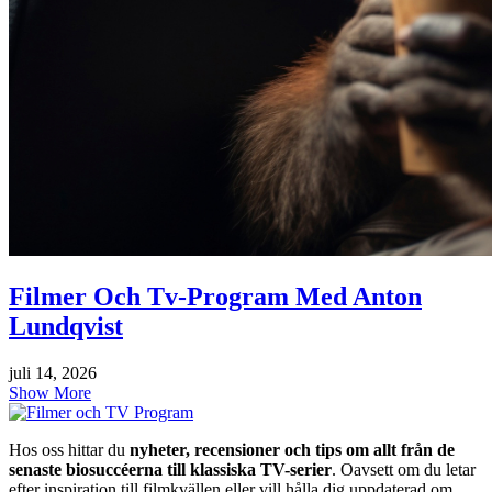
Filmer Och Tv-Program Med Anton
Lundqvist
juli 14, 2026
Show More
Hos oss hittar du
nyheter, recensioner och tips om allt från de
senaste biosuccéerna till klassiska TV-serier
. Oavsett om du letar
efter inspiration till filmkvällen eller vill hålla dig uppdaterad om