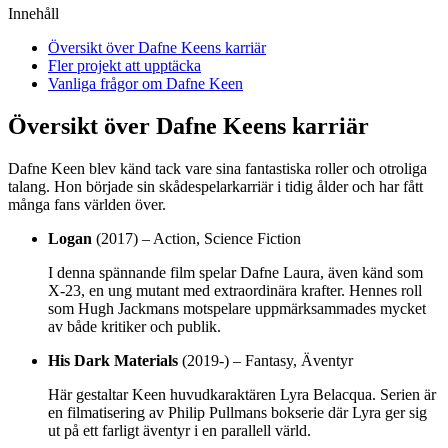
Innehåll
Översikt över Dafne Keens karriär
Fler projekt att upptäcka
Vanliga frågor om Dafne Keen
Översikt över Dafne Keens karriär
Dafne Keen blev känd tack vare sina fantastiska roller och otroliga
talang. Hon började sin skådespelarkarriär i tidig ålder och har fått
många fans världen över.
Logan
(2017) – Action, Science Fiction
I denna spännande film spelar Dafne Laura, även känd som
X-23, en ung mutant med extraordinära krafter. Hennes roll
som Hugh Jackmans motspelare uppmärksammades mycket
av både kritiker och publik.
His Dark Materials
(2019-) – Fantasy, Äventyr
Här gestaltar Keen huvudkaraktären Lyra Belacqua. Serien är
en filmatisering av Philip Pullmans bokserie där Lyra ger sig
ut på ett farligt äventyr i en parallell värld.