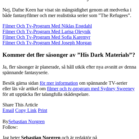
Nej, Dafne Keen har visat sin mångsidighet genom att medverka i
både fantasyfilmer och mer realistiska serier som ”The Refugees”.
Filmer Och Tv-Program Med Niklas Engdahl
Filmer Och Tv-Program Med Larisa Oleynik
Filmer Och Tv-Program Med Sofia Karemyr
Filmer Och Tv-Program Med Joseph Morgan
Kommer det fler säsonger av ”His Dark Materials”?
Ja, fler säsonger är planerade, så håll utkik efter nya avsnitt av denna
spännande fantasyserie.
Besök gärna sidan
för mer information
om spännande TV-serier
eller läs vår artikel om
filmer och tv-program med Sydney Sweeney
för att upptäcka fler talangfulla skådespelare.
Share This Article
Email
Copy Link
Print
By
Sebastian Norgren
Follow:
Jag heter
Sebastian Norgren
och är redaktör på