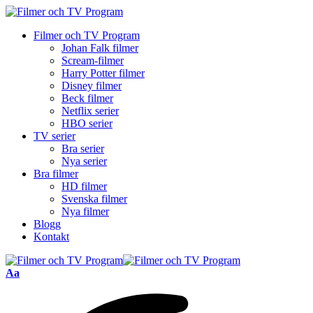
Filmer och TV Program
Johan Falk filmer
Scream-filmer
Harry Potter filmer
Disney filmer
Beck filmer
Netflix serier
HBO serier
TV serier
Bra serier
Nya serier
Bra filmer
HD filmer
Svenska filmer
Nya filmer
Blogg
Kontakt
Font
Aa
Resizer