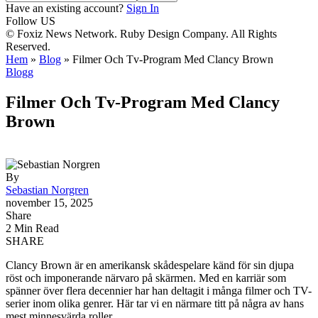
Have an existing account?
Sign In
Follow US
© Foxiz News Network. Ruby Design Company. All Rights
Reserved.
Hem
»
Blog
»
Filmer Och Tv-Program Med Clancy Brown
Blogg
Filmer Och Tv-Program Med Clancy
Brown
By
Sebastian Norgren
november 15, 2025
Share
2 Min Read
SHARE
Clancy Brown är en amerikansk skådespelare känd för sin djupa
röst och imponerande närvaro på skärmen. Med en karriär som
spänner över flera decennier har han deltagit i många filmer och TV-
serier inom olika genrer. Här tar vi en närmare titt på några av hans
mest minnesvärda roller.