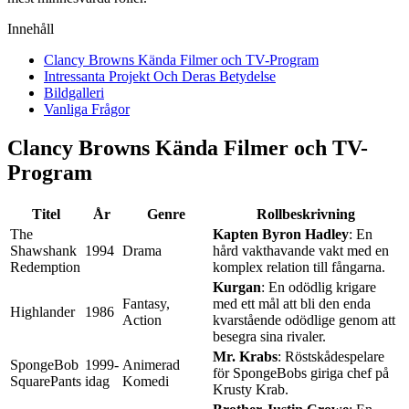
Innehåll
Clancy Browns Kända Filmer och TV-Program
Intressanta Projekt Och Deras Betydelse
Bildgalleri
Vanliga Frågor
Clancy Browns Kända Filmer och TV-
Program
Titel
År
Genre
Rollbeskrivning
The
Kapten Byron Hadley
: En
Shawshank
1994
Drama
hård vakthavande vakt med en
Redemption
komplex relation till fångarna.
Kurgan
: En odödlig krigare
Fantasy,
med ett mål att bli den enda
Highlander
1986
Action
kvarstående odödlige genom att
besegra sina rivaler.
Mr. Krabs
: Röstskådespelare
SpongeBob
1999-
Animerad
för SpongeBobs giriga chef på
SquarePants
idag
Komedi
Krusty Krab.