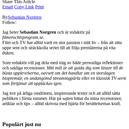
Share This Article
Email
Copy Link
Print
By
Sebastian Norgren
Follow:
Jag heter
Sebastian Norgren
och är redaktör på
filmerochtvprogram.se
.
Film och TV har alltid varit en stor passion i mitt liv – från att sitta
uppe sent och sträckkolla serier till att följa premiärerna på vita
duken.
Som redaktör vill jag dela med mig av både personliga reflektioner
och sakliga recensioner.
Mitt mål är att guida dig som läsare till de
bästa upplevelserna, oavsett om det handlar om en storslagen
biopremiär, en undangömd streamingpärla eller en klassisk TV-serie
som förtjänar att upptäckas igen.
Jag tror på ärliga omdömen, inspirerande texter och att alltid sätta
publiken i första rummet. Här på sajten hittar du mina recensioner,
artiklar och tips – alltid skrivna med hjärta för berättelsernas kraft.
Populärt just nu