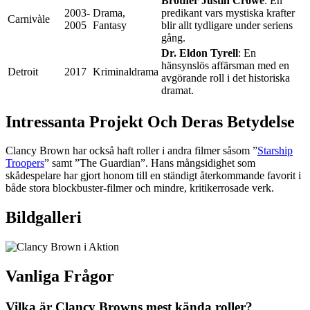
Brother Justin Crowe
: En
2003-
Drama,
predikant vars mystiska krafter
Carnivàle
2005
Fantasy
blir allt tydligare under seriens
gång.
Dr. Eldon Tyrell
: En
hänsynslös affärsman med en
Detroit
2017
Kriminaldrama
avgörande roll i det historiska
dramat.
Intressanta Projekt Och Deras Betydelse
Clancy Brown har också haft roller i andra filmer såsom ”
Starship
Troopers
” samt ”The Guardian”. Hans mångsidighet som
skådespelare har gjort honom till en ständigt återkommande favorit i
både stora blockbuster-filmer och mindre, kritikerrosade verk.
Bildgalleri
Vanliga Frågor
Vilka är Clancy Browns mest kända roller?