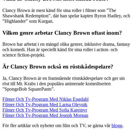
Clancy Brown är mest känd för sina roller i filmer som ”The
Shawshank Redemption”, där han spelar kapten Byron Hadley, och
”Highlander” som Kurgan.
Vilken genre arbetar Clancy Brown oftast inom?
Brown har arbetat i en mängd olika genrer, inklusive drama, fantasy
och komedi. Han är speciellt känd för sina roller i action- och
science fiction-projekt.
Är Clancy Brown också en röstskådespelare?
Ja, Clancy Brown är en framstående röstskådespelare och ger sin
röst till Mr. Krabs i den populära animerade komediserien
”SpongeBob SquarePants”.
Filmer Och Tv-Program Med Niklas Engdahl
Filmer Och Tv-Program Med Larisa Oleynik
Filmer Och Tv-Program Med Sofia Karemyr
Filmer Och Tv-Program Med Joseph Morgan
För fler artiklar och nyheter om film och TV, se gärna vår
blogg
.