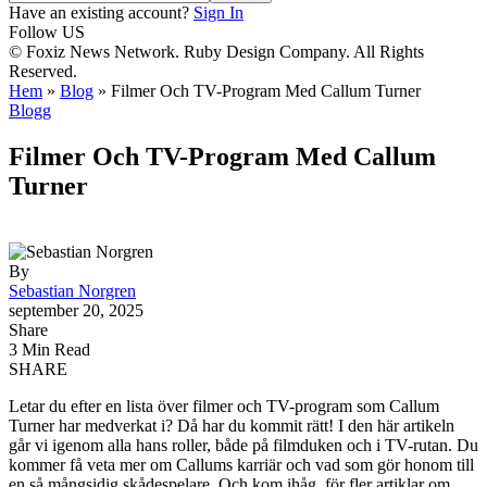
Have an existing account?
Sign In
Follow US
© Foxiz News Network. Ruby Design Company. All Rights
Reserved.
Hem
»
Blog
»
Filmer Och TV-Program Med Callum Turner
Blogg
Filmer Och TV-Program Med Callum
Turner
By
Sebastian Norgren
september 20, 2025
Share
3 Min Read
SHARE
Letar du efter en lista över filmer och TV-program som Callum
Turner har medverkat i? Då har du kommit rätt! I den här artikeln
går vi igenom alla hans roller, både på filmduken och i TV-rutan. Du
kommer få veta mer om Callums karriär och vad som gör honom till
en så mångsidig skådespelare. Och kom ihåg, för fler artiklar om