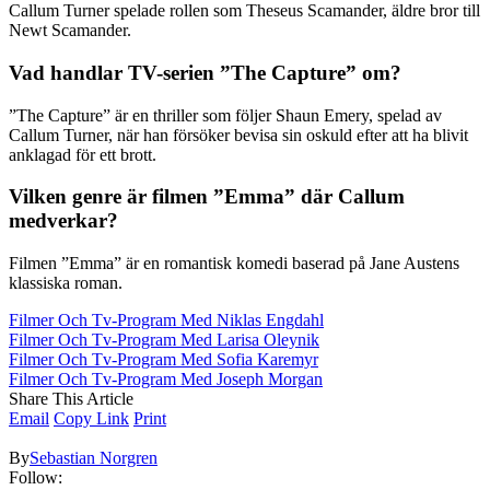
Callum Turner spelade rollen som Theseus Scamander, äldre bror till
Newt Scamander.
Vad handlar TV-serien ”The Capture” om?
”The Capture” är en thriller som följer Shaun Emery, spelad av
Callum Turner, när han försöker bevisa sin oskuld efter att ha blivit
anklagad för ett brott.
Vilken genre är filmen ”Emma” där Callum
medverkar?
Filmen ”Emma” är en romantisk komedi baserad på Jane Austens
klassiska roman.
Filmer Och Tv-Program Med Niklas Engdahl
Filmer Och Tv-Program Med Larisa Oleynik
Filmer Och Tv-Program Med Sofia Karemyr
Filmer Och Tv-Program Med Joseph Morgan
Share This Article
Email
Copy Link
Print
By
Sebastian Norgren
Follow: