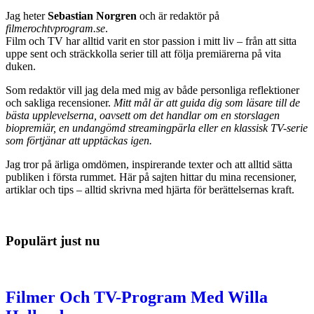
Jag heter
Sebastian Norgren
och är redaktör på
filmerochtvprogram.se
.
Film och TV har alltid varit en stor passion i mitt liv – från att sitta
uppe sent och sträckkolla serier till att följa premiärerna på vita
duken.
Som redaktör vill jag dela med mig av både personliga reflektioner
och sakliga recensioner.
Mitt mål är att guida dig som läsare till de
bästa upplevelserna, oavsett om det handlar om en storslagen
biopremiär, en undangömd streamingpärla eller en klassisk TV-serie
som förtjänar att upptäckas igen.
Jag tror på ärliga omdömen, inspirerande texter och att alltid sätta
publiken i första rummet. Här på sajten hittar du mina recensioner,
artiklar och tips – alltid skrivna med hjärta för berättelsernas kraft.
Populärt just nu
Filmer Och TV-Program Med Willa