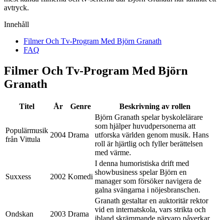
avtryck.
Innehåll
Filmer Och Tv-Program Med Björn Granath
FAQ
Filmer Och Tv-Program Med Björn
Granath
Titel
År
Genre
Beskrivning av rollen
Björn Granath spelar byskolelärare
som hjälper huvudpersonerna att
Populärmusik
2004
Drama
utforska världen genom musik. Hans
från Vittula
roll är hjärtlig och fyller berättelsen
med värme.
I denna humoristiska drift med
showbusiness spelar Björn en
Suxxess
2002
Komedi
manager som försöker navigera de
galna svängarna i nöjesbranschen.
Granath gestaltar en auktoritär rektor
vid en internatskola, vars strikta och
Ondskan
2003
Drama
ibland skrämmande närvaro påverkar