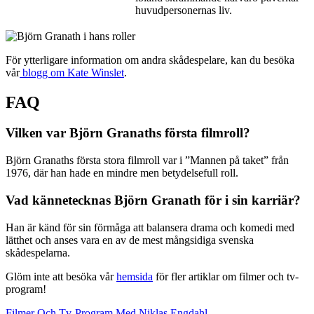
huvudpersonernas liv.
För ytterligare information om andra skådespelare, kan du besöka
vår
blogg om Kate Winslet
.
FAQ
Vilken var Björn Granaths första filmroll?
Björn Granaths första stora filmroll var i ”Mannen på taket” från
1976, där han hade en mindre men betydelsefull roll.
Vad kännetecknas Björn Granath för i sin karriär?
Han är känd för sin förmåga att balansera drama och komedi med
lätthet och anses vara en av de mest mångsidiga svenska
skådespelarna.
Glöm inte att besöka vår
hemsida
för fler artiklar om filmer och tv-
program!
Filmer Och Tv-Program Med Niklas Engdahl