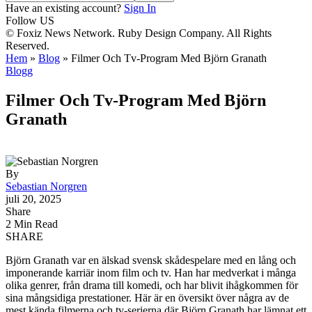
Have an existing account?
Sign In
Follow US
© Foxiz News Network. Ruby Design Company. All Rights
Reserved.
Hem
»
Blog
»
Filmer Och Tv-Program Med Björn Granath
Blogg
Filmer Och Tv-Program Med Björn
Granath
By
Sebastian Norgren
juli 20, 2025
Share
2 Min Read
SHARE
Björn Granath var en älskad svensk skådespelare med en lång och
imponerande karriär inom film och tv. Han har medverkat i många
olika genrer, från drama till komedi, och har blivit ihågkommen för
sina mångsidiga prestationer. Här är en översikt över några av de
mest kända filmerna och tv-serierna där Björn Granath har lämnat ett