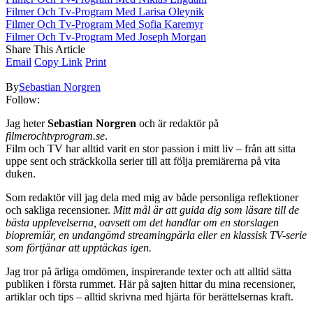
Filmer Och Tv-Program Med Larisa Oleynik
Filmer Och Tv-Program Med Sofia Karemyr
Filmer Och Tv-Program Med Joseph Morgan
Share This Article
Email
Copy Link
Print
By
Sebastian Norgren
Follow:
Jag heter
Sebastian Norgren
och är redaktör på
filmerochtvprogram.se
.
Film och TV har alltid varit en stor passion i mitt liv – från att sitta
uppe sent och sträckkolla serier till att följa premiärerna på vita
duken.
Som redaktör vill jag dela med mig av både personliga reflektioner
och sakliga recensioner.
Mitt mål är att guida dig som läsare till de
bästa upplevelserna, oavsett om det handlar om en storslagen
biopremiär, en undangömd streamingpärla eller en klassisk TV-serie
som förtjänar att upptäckas igen.
Jag tror på ärliga omdömen, inspirerande texter och att alltid sätta
publiken i första rummet. Här på sajten hittar du mina recensioner,
artiklar och tips – alltid skrivna med hjärta för berättelsernas kraft.