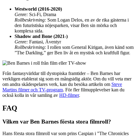
Westworld (2016-2020)
Genre:
Sci-Fi, Drama
Rollbeskrivning:
Som Logan Delos, en av de rika gästerna i
den futuristiska nöjesparken, visar Ben sin mörka och
komplexa sida.
Shadow and Bone (2021-)
Genre:
Fantasi, Äventyr
Rollbeskrivning:
I rollen som General Kirigan, även känd som
”The Darkling,” ger Ben liv åt en mystisk och kraftfull figur.
Från fantasyvärldar till dystopiska framtider – Ben Barnes har
verkligen etablerat sig som en mångsidig aktör. Om du vill veta mer
om andra skådespelares verk, kan du besöka artikeln om
Steve
Martins filmer och TV-program
. För fler filmupplevelser kan du
också kolla in vår samling av
HD-filmer
.
FAQ
Vilken var Ben Barnes första stora filmroll?
Hans första stora filmroll var som prins Caspian i ”The Chronicles