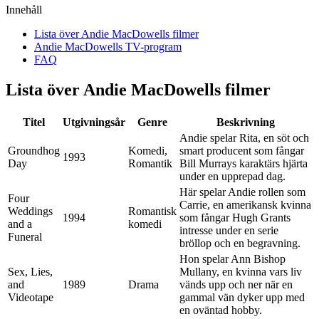
Innehåll
Lista över Andie MacDowells filmer
Andie MacDowells TV-program
FAQ
Lista över Andie MacDowells filmer
Titel
Utgivningsår
Genre
Beskrivning
Andie spelar Rita, en söt och
Groundhog
Komedi,
smart producent som fångar
1993
Day
Romantik
Bill Murrays karaktärs hjärta
under en upprepad dag.
Här spelar Andie rollen som
Four
Carrie, en amerikansk kvinna
Weddings
Romantisk
1994
som fångar Hugh Grants
and a
komedi
intresse under en serie
Funeral
bröllop och en begravning.
Hon spelar Ann Bishop
Sex, Lies,
Mullany, en kvinna vars liv
and
1989
Drama
vänds upp och ner när en
Videotape
gammal vän dyker upp med
en oväntad hobby.