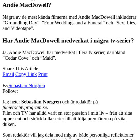
Andie MacDowell?
Några av de mest kända filmerna med Andie MacDowell inkluderar
”Groundhog Day”, ”Four Weddings and a Funeral” och ”Sex, Lies,
and Videotape”.
Har Andie MacDowell medverkat i några tv-serier?
Ja, Andie MacDowell har medverkat i flera tv-serier, däribland
”Cedar Cove” och ”Maid”.
Share This Article
Email
Copy Link
Print
By
Sebastian Norgren
Follow:
Jag heter
Sebastian Norgren
och är redaktör på
filmerochtvprogram.se
.
Film och TV har alltid varit en stor passion i mitt liv – från att sitta
uppe sent och sträckkolla serier till att följa premiärerna på vita
duken.
Som redaktör vill jag dela med mig av både personliga reflektioner