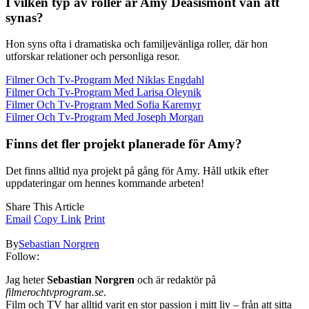
I vilken typ av roller är Amy Deasismont van att
synas?
Hon syns ofta i dramatiska och familjevänliga roller, där hon
utforskar relationer och personliga resor.
Filmer Och Tv-Program Med Niklas Engdahl
Filmer Och Tv-Program Med Larisa Oleynik
Filmer Och Tv-Program Med Sofia Karemyr
Filmer Och Tv-Program Med Joseph Morgan
Finns det fler projekt planerade för Amy?
Det finns alltid nya projekt på gång för Amy. Håll utkik efter
uppdateringar om hennes kommande arbeten!
Share This Article
Email
Copy Link
Print
By
Sebastian Norgren
Follow:
Jag heter
Sebastian Norgren
och är redaktör på
filmerochtvprogram.se
.
Film och TV har alltid varit en stor passion i mitt liv – från att sitta