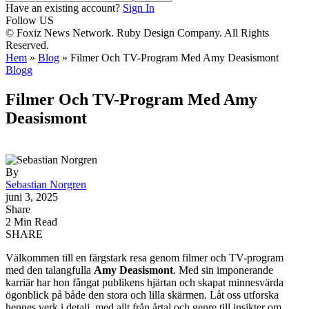
Have an existing account?
Sign In
Follow US
© Foxiz News Network. Ruby Design Company. All Rights
Reserved.
Hem
»
Blog
»
Filmer Och TV-Program Med Amy Deasismont
Blogg
Filmer Och TV-Program Med Amy
Deasismont
By
Sebastian Norgren
juni 3, 2025
Share
2 Min Read
SHARE
Välkommen till en färgstark resa genom filmer och TV-program
med den talangfulla
Amy Deasismont
. Med sin imponerande
karriär har hon fångat publikens hjärtan och skapat minnesvärda
ögonblick på både den stora och lilla skärmen. Låt oss utforska
hennes verk i detalj, med allt från årtal och genre till insikter om